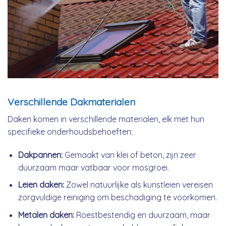
Verschillende Dakmaterialen
Daken komen in verschillende materialen, elk met hun
specifieke onderhoudsbehoeften:
Dakpannen:
Gemaakt van klei of beton, zijn zeer
duurzaam maar vatbaar voor mosgroei.
Leien daken:
Zowel natuurlijke als kunstleien vereisen
zorgvuldige reiniging om beschadiging te voorkomen.
Metalen daken:
Roestbestendig en duurzaam, maar