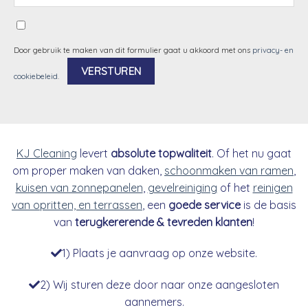
Door gebruik te maken van dit formulier gaat u akkoord met ons
privacy- en
cookiebeleid
.
Alternative:
KJ Cleaning
levert
absolute topwaliteit
. Of het nu gaat
om proper maken van daken,
schoonmaken van ramen
,
kuisen van zonnepanelen
,
gevelreiniging
of het
reinigen
van opritten, en terrassen
, een
goede service
is de basis
van
terugkererende & tevreden klanten
!
1) Plaats je aanvraag op onze website.
2) Wij sturen deze door naar onze aangesloten
aannemers.