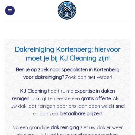
Skip
to
content
Dakreiniging Kortenberg: hiervoor
moet je bij KJ Cleaning zijn!
Ben je op zoek naar specialisten in Kortenberg
voor dakreiniging?
Zoek dan niet verder!
KJ Cleaning
heeft ruime
expertise in daken
reinigen
. U krijgt ten eerste een
gratis offerte
. Als u
uw dak laat reinigen door ons, dan doen we dit
snel
en aan zeer
betaalbare prijzen
!
Na een grondige
dak reiniging
ziet uw dak er weer
als nieuw uit. U zal het verschil meteen merken.