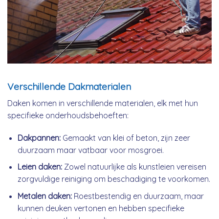
Verschillende Dakmaterialen
Daken komen in verschillende materialen, elk met hun
specifieke onderhoudsbehoeften:
Dakpannen:
Gemaakt van klei of beton, zijn zeer
duurzaam maar vatbaar voor mosgroei.
Leien daken:
Zowel natuurlijke als kunstleien vereisen
zorgvuldige reiniging om beschadiging te voorkomen.
Metalen daken:
Roestbestendig en duurzaam, maar
kunnen deuken vertonen en hebben specifieke