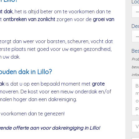
Loc
at dak
, het is altijd beter om te voorkomen dan te
et
ontbreken van zonlicht
zorgen voor de
groei van
Dea
zorgt dan weer voor barsten, scheuren, vocht dat
eerste plaats niet goed voor uw eigen gezondheid,
Bes
n uw dak.
Prob
besc
ouden dak in Lillo?
info
ak
is dat u op een bepaald moment met
grote
noveren. De kost voor een nieuw onderdak en/of
malen hoger dan een dakreiniging.
 te voorkomen dan te genezen!
de offerte aan voor dakreingiging in Lillo!