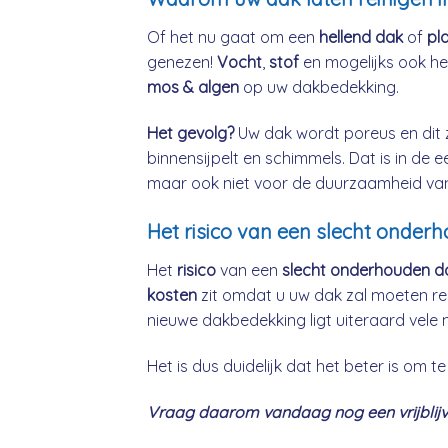
Of het nu gaat om een
hellend dak
of
pl
genezen!
Vocht
,
stof
en mogelijks ook h
mos & algen
op uw dakbedekking.
Het gevolg?
Uw dak wordt poreus en dit 
binnensijpelt en schimmels. Dat is in de 
maar ook niet voor de duurzaamheid va
Het risico van een slecht onderh
Het
risico
van een
slecht onderhouden d
kosten
zit omdat u uw dak zal moeten re
nieuwe dakbedekking ligt uiteraard vele 
Het is dus duidelijk dat het beter is om
Vraag daarom vandaag nog een vrijblijven