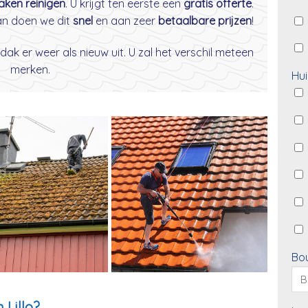
daken reinigen
. U krijgt ten eerste een
gratis offerte
.
dan doen we dit
snel
en aan zeer
betaalbare prijzen
!
dak er weer als nieuw uit. U zal het verschil meteen
merken.
Hui
Bo
 Lillo?