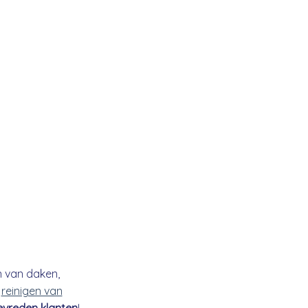
n van daken,
t
reinigen van