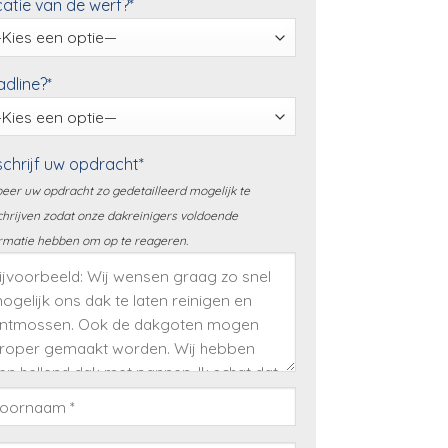
atie van de werf?*
dline?*
chrijf uw opdracht*
eer uw opdracht zo gedetailleerd mogelijk te
hrijven zodat onze dakreinigers voldoende
rmatie hebben om op te reageren.