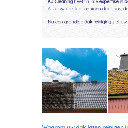
KJ Cleaning
heeft ruime
expertise in 
Als u uw dak laat reinigen door ons, 
Na een grondige
dak reiniging
ziet uw 
Waarom uw dak laten reinigen in