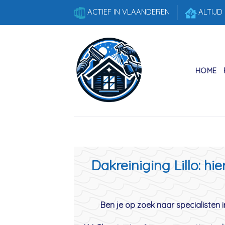
Skip
ACTIEF IN VLAANDEREN
ALTIJD
to
content
HOME
Dakreiniging Lillo: hi
Ben je op zoek naar specialisten in