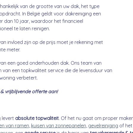
fhankelijk van de grootte van uw dak, het type
opdracht. In België geldt voor dakreiniging een
 dan 10 jaar, waardoor het financieel
neel te laten reinigen.
an invloed zijn op de prijs moet je rekening met
nte meter.
g van een goed onderhouden dak. Ons team van
 van een topkwaliteit service die de levensduur van
 woning verbetert.
 vrijblijvende offerte aan!
g
levert
absolute topwaliteit
. Of het nu gaat om proper make
n van ramen
,
kuisen van zonnepanelen
,
gevelreiniging
of he