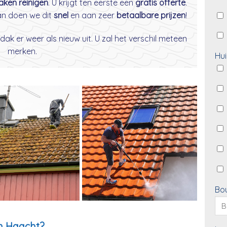
daken reinigen
. U krijgt ten eerste een
gratis offerte
.
dan doen we dit
snel
en aan zeer
betaalbare prijzen
!
dak er weer als nieuw uit. U zal het verschil meteen
merken.
Hui
Bo
n Haacht?