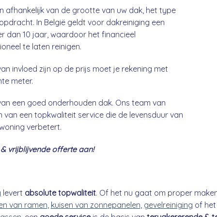
jn afhankelijk van de grootte van uw dak, het type
opdracht. In België geldt voor dakreiniging een
 dan 10 jaar, waardoor het financieel
neel te laten reinigen.
an invloed zijn op de prijs moet je rekening met
nte meter.
g van een goed onderhouden dak. Ons team van
 van een topkwaliteit service die de levensduur van
 woning verbetert.
 vrijblijvende offerte aan!
g
levert
absolute topwaliteit
. Of het nu gaat om proper make
n van ramen
,
kuisen van zonnepanelen
,
gevelreiniging
of he