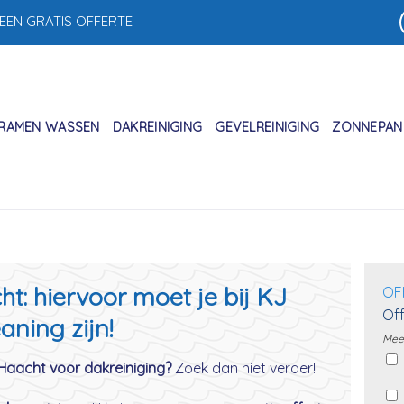
 EEN GRATIS OFFERTE
RAMEN WASSEN
DAKREINIGING
GEVELREINIGING
ZONNEPANE
t: hiervoor moet je bij KJ
OF
Off
aning zijn!
Meer
 Haacht voor dakreiniging?
Zoek dan niet verder!