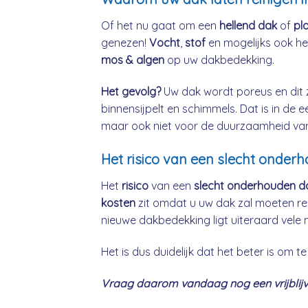
Of het nu gaat om een
hellend dak
of
pl
genezen!
Vocht
,
stof
en mogelijks ook h
mos & algen
op uw dakbedekking.
Het gevolg?
Uw dak wordt poreus en dit 
binnensijpelt en schimmels. Dat is in de 
maar ook niet voor de duurzaamheid va
Het risico van een slecht onder
Het
risico
van een
slecht onderhouden d
kosten
zit omdat u uw dak zal moeten re
nieuwe dakbedekking ligt uiteraard vele 
Het is dus duidelijk dat het beter is om
Vraag daarom vandaag nog een vrijblijve