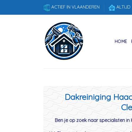
Skip
ACTIEF IN VLAANDEREN
ALTIJD
to
content
HOME
Dakreiniging Haach
Cle
Ben je op zoek naar specialisten in