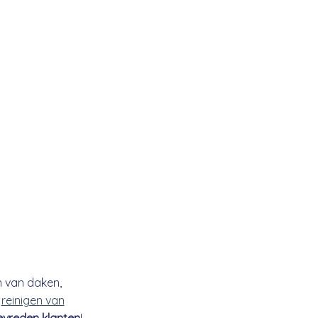
n van daken,
t
reinigen van