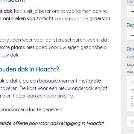
Loc
at dak
, het is altijd beter om te voorkomen dan te
et
ontbreken van zonlicht
zorgen voor de
groei van
Dea
zorgt dan weer voor barsten, scheuren, vocht dat
eerste plaats niet goed voor uw eigen gezondheid,
Bes
n uw dak.
Prob
besc
houden dak in Haacht?
info
ak
is dat u op een bepaald moment met
grote
noveren. De kost voor een nieuw onderdak en/of
malen hoger dan een dakreiniging.
 te voorkomen dan te genezen!
nde offerte aan voor dakreingiging in Haacht!