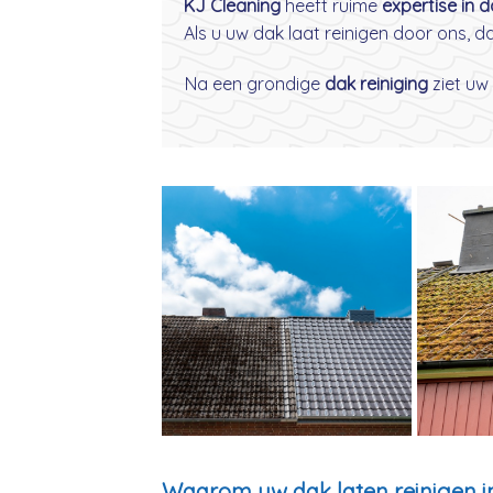
KJ Cleaning
heeft ruime
expertise in 
Als u uw dak laat reinigen door ons, 
Na een grondige
dak reiniging
ziet uw 
Waarom uw dak laten reinigen i