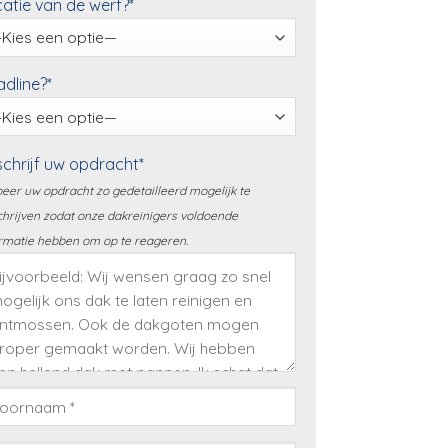
atie van de werf?*
dline?*
chrijf uw opdracht*
eer uw opdracht zo gedetailleerd mogelijk te
hrijven zodat onze dakreinigers voldoende
rmatie hebben om op te reageren.