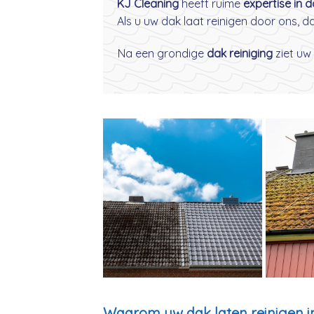
KJ Cleaning
heeft ruime
expertise in 
Als u uw dak laat reinigen door ons, 
Na een grondige
dak reiniging
ziet uw 
Waarom uw dak laten reinigen 