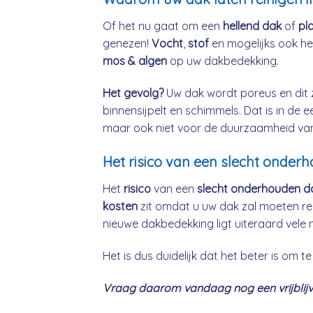
Of het nu gaat om een
hellend dak
of
pl
genezen!
Vocht
,
stof
en mogelijks ook h
mos & algen
op uw dakbedekking.
Het gevolg?
Uw dak wordt poreus en dit 
binnensijpelt en schimmels. Dat is in de 
maar ook niet voor de duurzaamheid va
Het risico van een slecht onde
Het
risico
van een
slecht onderhouden d
kosten
zit omdat u uw dak zal moeten re
nieuwe dakbedekking ligt uiteraard vele 
Het is dus duidelijk dat het beter is om
Vraag daarom vandaag nog een vrijblijv