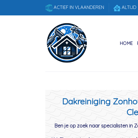
Skip
ACTIEF IN VLAANDEREN
ALTIJD
to
content
HOME
Dakreiniging Zonhov
Cle
Ben je op zoek naar specialisten in 