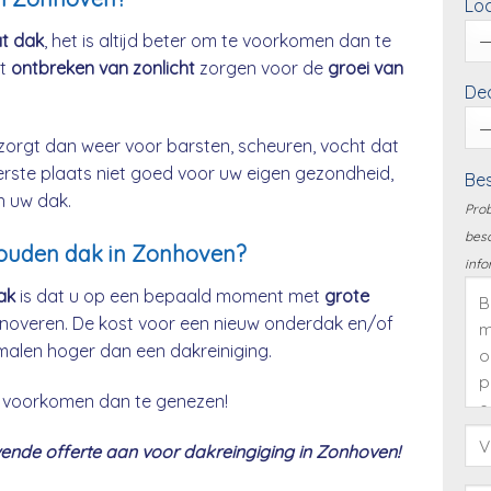
Loc
at dak
, het is altijd beter om te voorkomen dan te
et
ontbreken van zonlicht
zorgen voor de
groei van
Dea
zorgt dan weer voor barsten, scheuren, vocht dat
eerste plaats niet goed voor uw eigen gezondheid,
Bes
n uw dak.
Prob
besc
rhouden dak in Zonhoven?
info
ak
is dat u op een bepaald moment met
grote
noveren. De kost voor een nieuw onderdak en/of
malen hoger dan een dakreiniging.
 te voorkomen dan te genezen!
ende offerte aan voor dakreingiging in Zonhoven!