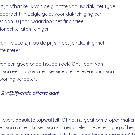
zijn afhankelijk van de grootte van uw dak, het type
opdracht. In België geldt voor dakreiniging een
 dan 10 jaar, waardoor het financieel
neel te laten reinigen.
an invloed zijn op de prijs moet je rekening met
nte meter.
g van een goed onderhouden dak. Ons team van
 van een topkwaliteit service die de levensduur van
 woning verbetert.
 vrijblijvende offerte aan!
g
levert
absolute topwaliteit
. Of het nu gaat om proper make
n van ramen
,
kuisen van zonnepanelen
,
gevelreiniging
of he