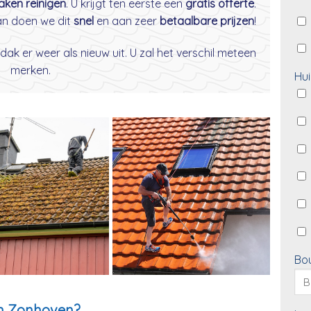
daken reinigen
. U krijgt ten eerste een
gratis offerte
.
dan doen we dit
snel
en aan zeer
betaalbare prijzen
!
dak er weer als nieuw uit. U zal het verschil meteen
merken.
Hui
Bo
in Zonhoven?