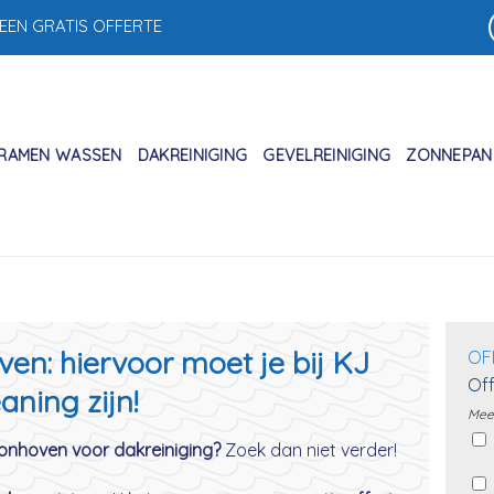
 EEN GRATIS OFFERTE
RAMEN WASSEN
DAKREINIGING
GEVELREINIGING
ZONNEPANE
en: hiervoor moet je bij KJ
OF
Off
aning zijn!
Meer
Zonhoven voor dakreiniging?
Zoek dan niet verder!