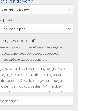
atie van de werf?*
dline?*
chrijf uw opdracht*
eer uw opdracht zo gedetailleerd mogelijk te
hrijven zodat onze dakreinigers voldoende
rmatie hebben om op te reageren.