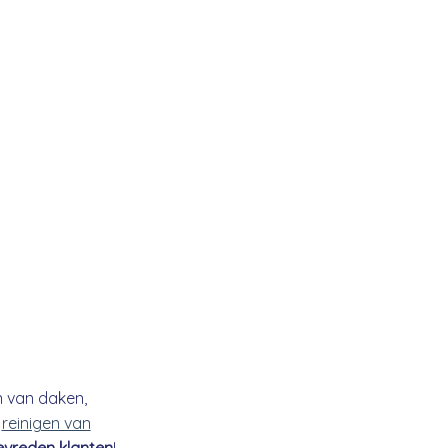
n van daken,
t
reinigen van