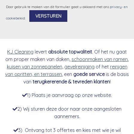
Door gebruik te maken van dit formulier gaat u akkoord met ons
privacy- en
cookiebeleid
.
Alternative:
KJ Cleaning
levert
absolute topwaliteit
. Of het nu gaat
om proper maken van daken,
schoonmaken van ramen
,
kuisen van zonnepanelen
,
gevelreiniging
of het
reinigen
van opritten, en terrassen
, een
goede service
is de basis
van
terugkererende & tevreden klanten
!
1) Plaats je aanvraag op onze website.
2) Wij sturen deze door naar onze aangesloten
aannemers.
3) Ontvang tot 3 offertes en kies met wie je wil