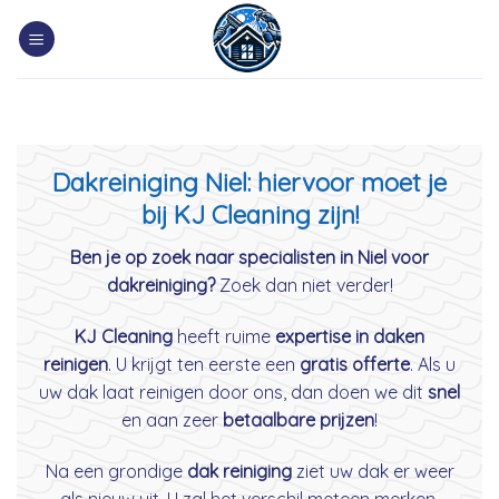
Skip
to
content
Dakreiniging Niel: hiervoor moet je
bij KJ Cleaning zijn!
Ben je op zoek naar specialisten in Niel voor
dakreiniging?
Zoek dan niet verder!
KJ Cleaning
heeft ruime
expertise in daken
reinigen
. U krijgt ten eerste een
gratis offerte
. Als u
uw dak laat reinigen door ons, dan doen we dit
snel
en aan zeer
betaalbare prijzen
!
Na een grondige
dak reiniging
ziet uw dak er weer
als nieuw uit. U zal het verschil meteen merken.