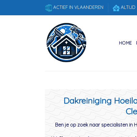
Skip
ACTIEF IN VLAANDEREN
ALTIJD
to
content
HOME
Dakreiniging Hoeila
Cle
Ben je op zoek naar specialisten in 