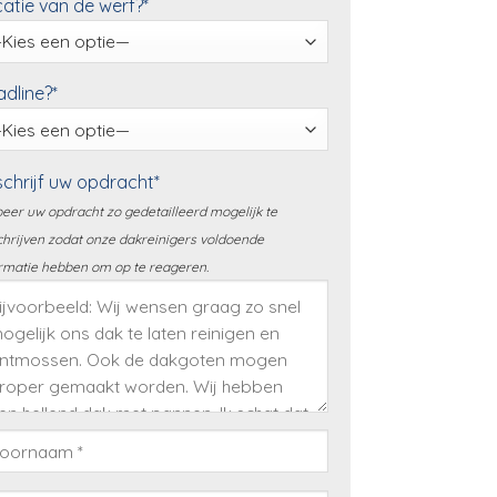
atie van de werf?*
dline?*
chrijf uw opdracht*
eer uw opdracht zo gedetailleerd mogelijk te
hrijven zodat onze dakreinigers voldoende
rmatie hebben om op te reageren.