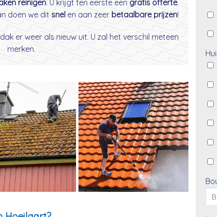
daken reinigen
. U krijgt ten eerste een
gratis offerte
.
dan doen we dit
snel
en aan zeer
betaalbare prijzen
!
dak er weer als nieuw uit. U zal het verschil meteen
merken.
Hui
Bo
 Hoeilaart?