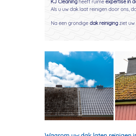
KJ Cleaning
heeft ruime
expertise in 
Als u uw dak laat reinigen door ons, 
Na een grondige
dak reiniging
ziet uw 
Waarom uw dak laten reinigen in