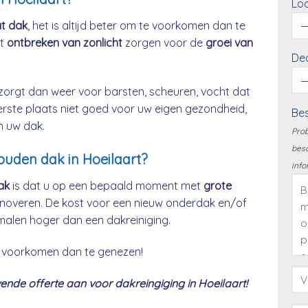
Loc
at dak
, het is altijd beter om te voorkomen dan te
et
ontbreken van zonlicht
zorgen voor de
groei van
Dea
zorgt dan weer voor barsten, scheuren, vocht dat
eerste plaats niet goed voor uw eigen gezondheid,
Bes
n uw dak.
Prob
besc
ouden dak in Hoeilaart?
info
ak
is dat u op een bepaald moment met
grote
noveren. De kost voor een nieuw onderdak en/of
malen hoger dan een dakreiniging.
 te voorkomen dan te genezen!
nde offerte aan voor dakreingiging in Hoeilaart!