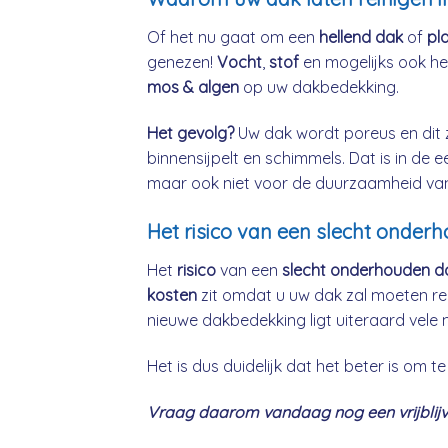
Of het nu gaat om een
hellend dak
of
pl
genezen!
Vocht
,
stof
en mogelijks ook h
mos & algen
op uw dakbedekking.
Het gevolg?
Uw dak wordt poreus en dit 
binnensijpelt en schimmels. Dat is in de 
maar ook niet voor de duurzaamheid va
Het risico van een slecht onderh
Het
risico
van een
slecht onderhouden d
kosten
zit omdat u uw dak zal moeten re
nieuwe dakbedekking ligt uiteraard vele 
Het is dus duidelijk dat het beter is om
Vraag daarom vandaag nog een vrijblijve