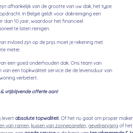
zijn afhankelijk van de grootte van uw dak, het type
opdracht. In België geldt voor dakreiniging een
 dan 10 jaar, waardoor het financieel
neel te laten reinigen.
an invloed zijn op de prijs moet je rekening met
nte meter.
g van een goed onderhouden dak. Ons team van
 van een topkwaliteit service die de levensduur van
 woning verbetert.
 vrijblijvende offerte aan!
g
levert
absolute topwaliteit
. Of het nu gaat om proper make
n van ramen
,
kuisen van zonnepanelen
,
gevelreiniging
of he