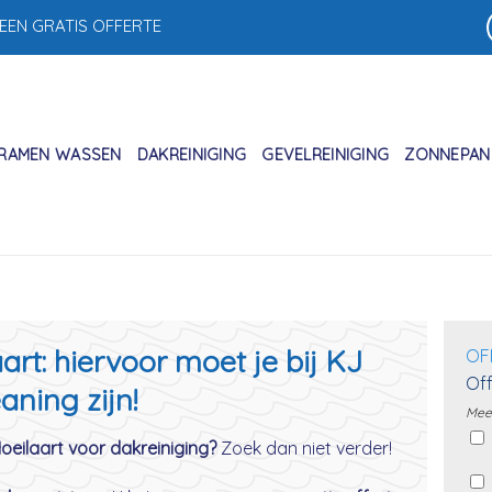
 EEN GRATIS OFFERTE
RAMEN WASSEN
DAKREINIGING
GEVELREINIGING
ZONNEPANE
art: hiervoor moet je bij KJ
OF
Off
aning zijn!
Meer
Hoeilaart voor dakreiniging?
Zoek dan niet verder!