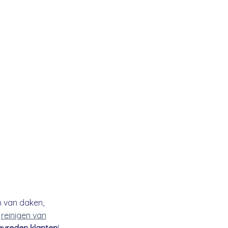
n van daken,
t
reinigen van