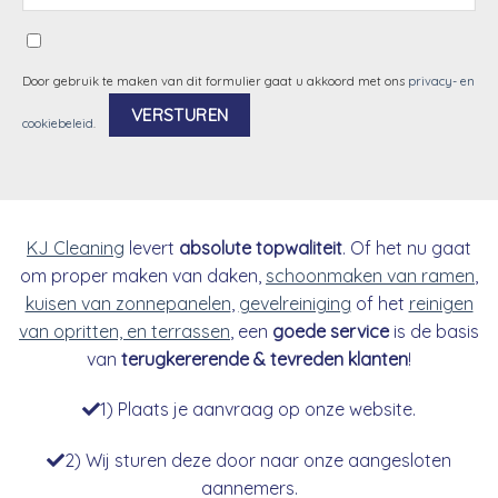
Door gebruik te maken van dit formulier gaat u akkoord met ons
privacy- en
cookiebeleid
.
Alternative:
KJ Cleaning
levert
absolute topwaliteit
. Of het nu gaat
om proper maken van daken,
schoonmaken van ramen
,
kuisen van zonnepanelen
,
gevelreiniging
of het
reinigen
van opritten, en terrassen
, een
goede service
is de basis
van
terugkererende & tevreden klanten
!
1) Plaats je aanvraag op onze website.
2) Wij sturen deze door naar onze aangesloten
aannemers.