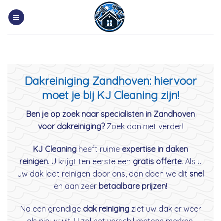
Skip
to
content
Dakreiniging Zandhoven: hiervoor
moet je bij KJ Cleaning zijn!
Ben je op zoek naar specialisten in Zandhoven
voor dakreiniging?
Zoek dan niet verder!
KJ Cleaning
heeft ruime
expertise in daken
reinigen
. U krijgt ten eerste een
gratis offerte
. Als u
uw dak laat reinigen door ons, dan doen we dit
snel
en aan zeer
betaalbare prijzen
!
Na een grondige
dak reiniging
ziet uw dak er weer
als nieuw uit. U zal het verschil meteen merken.