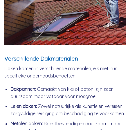
Verschillende Dakmaterialen
Daken komen in verschillende materialen, elk met hun
specifieke onderhoudsbehoeften:
Dakpannen:
Gemaakt van klei of beton, zijn zeer
duurzaam maar vatbaar voor mosgroei.
Leien daken:
Zowel natuurlijke als kunstleien vereisen
zorgvuldige reiniging om beschadiging te voorkomen.
Metalen daken:
Roestbestendig en duurzaam, maar