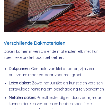
Verschillende Dakmaterialen
Daken komen in verschillende materialen, elk met hun
specifieke onderhoudsbehoeften:
Dakpannen:
Gemaakt van klei of beton, zijn zeer
duurzaam maar vatbaar voor mosgroei.
Leien daken:
Zowel natuurlijke als kunstleien vereisen
zorgvuldige reiniging om beschadiging te voorkomen.
Metalen daken:
Roestbestendig en duurzaam, maar
kunnen deuken vertonen en hebben specifieke