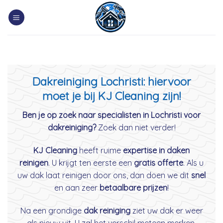
Skip
to
content
Dakreiniging Lochristi: hiervoor
moet je bij KJ Cleaning zijn!
Ben je op zoek naar specialisten in Lochristi voor
dakreiniging?
Zoek dan niet verder!
KJ Cleaning
heeft ruime
expertise in daken
reinigen
. U krijgt ten eerste een
gratis offerte
. Als u
uw dak laat reinigen door ons, dan doen we dit
snel
en aan zeer
betaalbare prijzen
!
Na een grondige
dak reiniging
ziet uw dak er weer
als nieuw uit. U zal het verschil meteen merken.