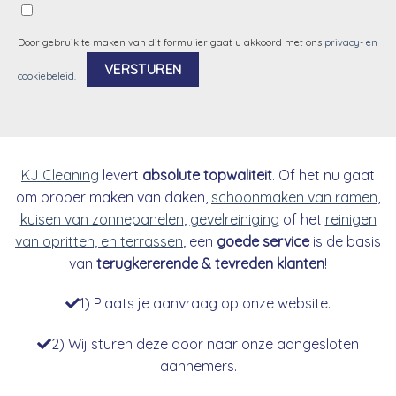
Door gebruik te maken van dit formulier gaat u akkoord met ons
privacy- en
cookiebeleid
.
Alternative:
KJ Cleaning
levert
absolute topwaliteit
. Of het nu gaat
om proper maken van daken,
schoonmaken van ramen
,
kuisen van zonnepanelen
,
gevelreiniging
of het
reinigen
van opritten, en terrassen
, een
goede service
is de basis
van
terugkererende & tevreden klanten
!
1) Plaats je aanvraag op onze website.
2) Wij sturen deze door naar onze aangesloten
aannemers.