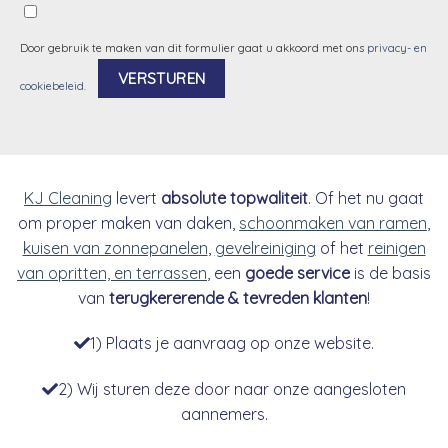
Door gebruik te maken van dit formulier gaat u akkoord met ons
privacy- en
cookiebeleid
.
Alternative:
KJ Cleaning
levert
absolute topwaliteit
. Of het nu gaat
om proper maken van daken,
schoonmaken van ramen
,
kuisen van zonnepanelen
,
gevelreiniging
of het
reinigen
van opritten, en terrassen
, een
goede service
is de basis
van
terugkererende & tevreden klanten
!
1) Plaats je aanvraag op onze website.
2) Wij sturen deze door naar onze aangesloten
aannemers.