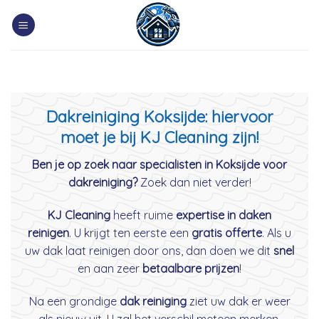
Skip
to
content
Dakreiniging Koksijde: hiervoor
moet je bij KJ Cleaning zijn!
Ben je op zoek naar specialisten in Koksijde voor
dakreiniging?
Zoek dan niet verder!
KJ Cleaning
heeft ruime
expertise in daken
reinigen
. U krijgt ten eerste een
gratis offerte
. Als u
uw dak laat reinigen door ons, dan doen we dit
snel
en aan zeer
betaalbare prijzen
!
Na een grondige
dak reiniging
ziet uw dak er weer
als nieuw uit. U zal het verschil meteen merken.