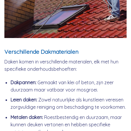
Verschillende Dakmaterialen
Daken komen in verschillende materialen, elk met hun
specifieke onderhoudsbehoeften:
Dakpannen:
Gemaakt van klei of beton, zijn zeer
duurzaam maar vatbaar voor mosgroei.
Leien daken:
Zowel natuurlijke als kunstleien vereisen
zorgvuldige reiniging om beschadiging te voorkomen.
Metalen daken:
Roestbestendig en duurzaam, maar
kunnen deuken vertonen en hebben specifieke