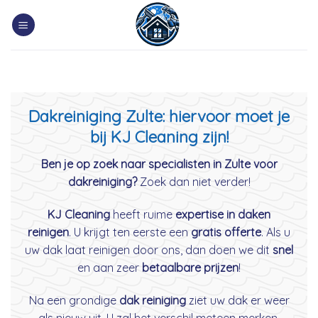
Skip
to
content
Dakreiniging Zulte: hiervoor moet je
bij KJ Cleaning zijn!
Ben je op zoek naar specialisten in Zulte voor
dakreiniging?
Zoek dan niet verder!
KJ Cleaning
heeft ruime
expertise in daken
reinigen
. U krijgt ten eerste een
gratis offerte
. Als u
uw dak laat reinigen door ons, dan doen we dit
snel
en aan zeer
betaalbare prijzen
!
Na een grondige
dak reiniging
ziet uw dak er weer
als nieuw uit. U zal het verschil meteen merken.