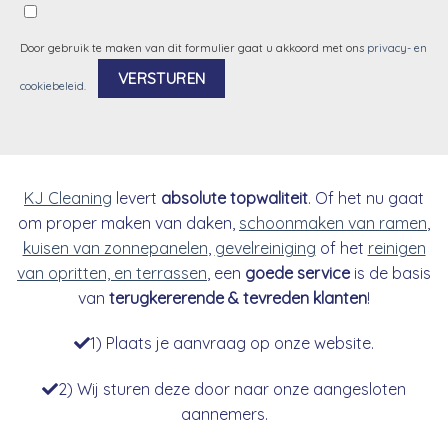
Door gebruik te maken van dit formulier gaat u akkoord met ons
privacy- en
cookiebeleid
.
Alternative:
KJ Cleaning
levert
absolute topwaliteit
. Of het nu gaat
om proper maken van daken,
schoonmaken van ramen
,
kuisen van zonnepanelen
,
gevelreiniging
of het
reinigen
van opritten, en terrassen
, een
goede service
is de basis
van
terugkererende & tevreden klanten
!
1) Plaats je aanvraag op onze website.
2) Wij sturen deze door naar onze aangesloten
aannemers.