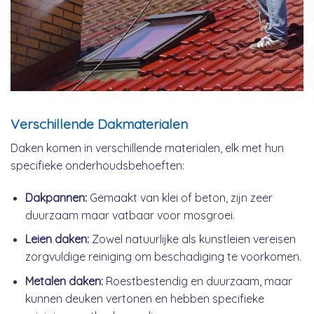
Verschillende Dakmaterialen
Daken komen in verschillende materialen, elk met hun
specifieke onderhoudsbehoeften:
Dakpannen:
Gemaakt van klei of beton, zijn zeer
duurzaam maar vatbaar voor mosgroei.
Leien daken:
Zowel natuurlijke als kunstleien vereisen
zorgvuldige reiniging om beschadiging te voorkomen.
Metalen daken:
Roestbestendig en duurzaam, maar
kunnen deuken vertonen en hebben specifieke