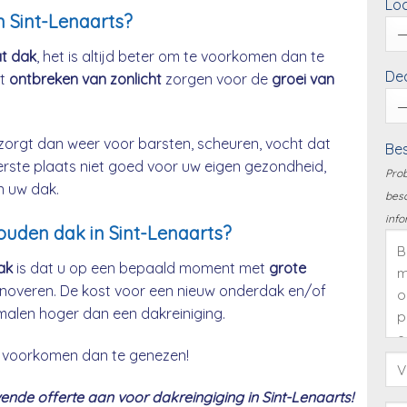
Loc
n Sint-Lenaarts?
at dak
, het is altijd beter om te voorkomen dan te
Dea
et
ontbreken van zonlicht
zorgen voor de
groei van
zorgt dan weer voor barsten, scheuren, vocht dat
Bes
eerste plaats niet goed voor uw eigen gezondheid,
Prob
n uw dak.
besc
info
houden dak in Sint-Lenaarts?
ak
is dat u op een bepaald moment met
grote
noveren. De kost voor een nieuw onderdak en/of
malen hoger dan een dakreiniging.
 te voorkomen dan te genezen!
nde offerte aan voor dakreingiging in Sint-Lenaarts!