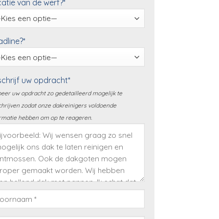
atie van de werf?*
dline?*
chrijf uw opdracht*
eer uw opdracht zo gedetailleerd mogelijk te
hrijven zodat onze dakreinigers voldoende
rmatie hebben om op te reageren.