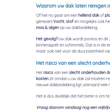
Waarom uw dak laten reinigen i
Of het nu gaat om een
hellend dak
of
pl
genezen!
Vocht
,
stof
en mogelijks ook h
mos & algen
op uw dakbedekking.
Het gevolg?
Uw dak wordt poreus en dit 
binnensijpelt en schimmels. Dat is in de 
maar ook niet voor de duurzaamheid va
Het risico van een slecht onder
Het
risico
van een
slecht onderhouden d
kosten
zit omdat u uw dak zal moeten re
nieuwe dakbedekking ligt uiteraard vele 
Het is dus duidelijk dat het beter is om
Vraag daarom vandaag nog een vrijblijve