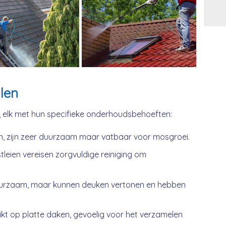
Alt
len
, elk met hun specifieke onderhoudsbehoeften:
n, zijn zeer duurzaam maar vatbaar voor mosgroei.
tleien vereisen zorgvuldige reiniging om
urzaam, maar kunnen deuken vertonen en hebben
kt op platte daken, gevoelig voor het verzamelen