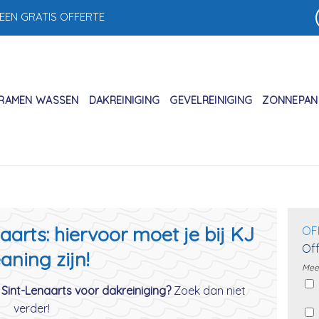
 EEN GRATIS OFFERTE
RAMEN WASSEN
DAKREINIGING
GEVELREINIGING
ZONNEPANE
aarts: hiervoor moet je bij KJ
OF
Off
aning zijn!
Meer
 Sint-Lenaarts voor dakreiniging?
Zoek dan niet
verder!