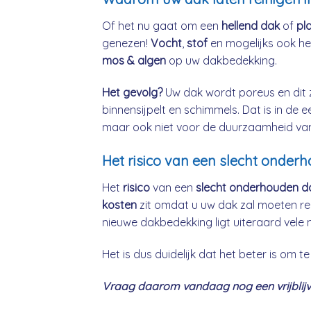
Of het nu gaat om een
hellend dak
of
pl
genezen!
Vocht
,
stof
en mogelijks ook h
mos & algen
op uw dakbedekking.
Het gevolg?
Uw dak wordt poreus en dit 
binnensijpelt en schimmels. Dat is in de 
maar ook niet voor de duurzaamheid va
Het risico van een slecht onderh
Het
risico
van een
slecht onderhouden d
kosten
zit omdat u uw dak zal moeten re
nieuwe dakbedekking ligt uiteraard vele 
Het is dus duidelijk dat het beter is om
Vraag daarom vandaag nog een vrijblijven