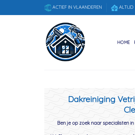
Skip
ACTIEF IN VLAANDEREN
ALTIJD
to
content
HOME
Dakreiniging Vetri
Cle
Ben je op zoek naar specialisten in 