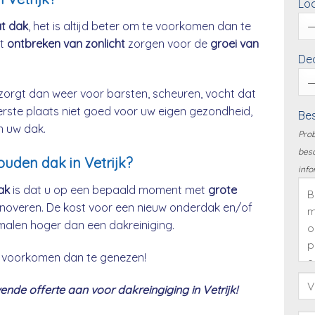
Loc
at dak
, het is altijd beter om te voorkomen dan te
et
ontbreken van zonlicht
zorgen voor de
groei van
Dea
zorgt dan weer voor barsten, scheuren, vocht dat
eerste plaats niet goed voor uw eigen gezondheid,
Bes
n uw dak.
Prob
besc
ouden dak in Vetrijk?
info
ak
is dat u op een bepaald moment met
grote
noveren. De kost voor een nieuw onderdak en/of
malen hoger dan een dakreiniging.
 te voorkomen dan te genezen!
de offerte aan voor dakreingiging in Vetrijk!