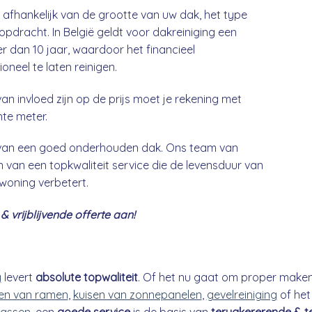
n afhankelijk van de grootte van uw dak, het type
opdracht. In België geldt voor dakreiniging een
 dan 10 jaar, waardoor het financieel
neel te laten reinigen.
an invloed zijn op de prijs moet je rekening met
nte meter.
g van een goed onderhouden dak. Ons team van
 van een topkwaliteit service die de levensduur van
 woning verbetert.
 vrijblijvende offerte aan!
g
levert
absolute topwaliteit
. Of het nu gaat om proper make
n van ramen
,
kuisen van zonnepanelen
,
gevelreiniging
of he