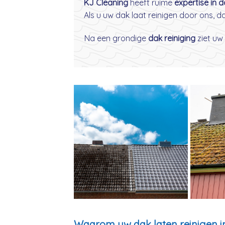
KJ Cleaning
heeft ruime
expertise in 
Als u uw dak laat reinigen door ons, 
Na een grondige
dak reiniging
ziet uw 
Waarom uw dak laten reinigen in