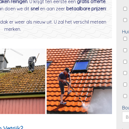
daken reinigen
. U krijgt ten eerste een
gratis offerte
.
dan doen we dit
snel
en aan zeer
betaalbare prijzen
!
dak er weer als nieuw uit. U zal het verschil meteen
merken.
Hui
Bo
 Vetrijk?