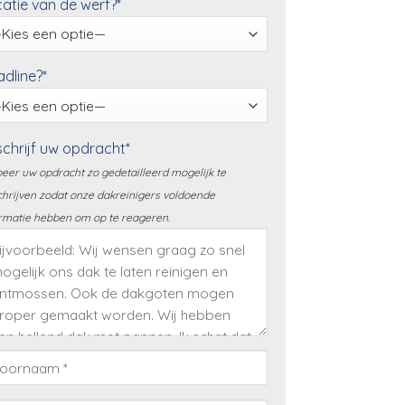
atie van de werf?*
dline?*
chrijf uw opdracht*
eer uw opdracht zo gedetailleerd mogelijk te
hrijven zodat onze dakreinigers voldoende
rmatie hebben om op te reageren.