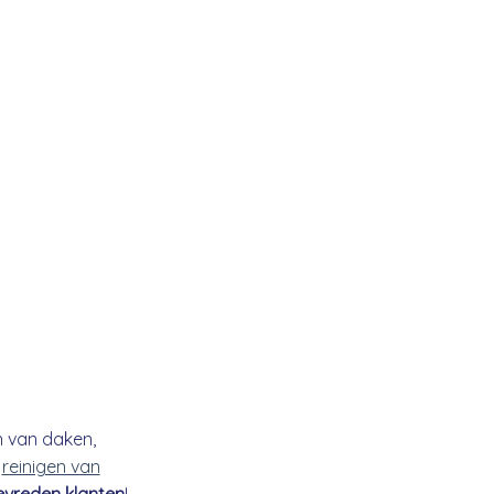
n van daken,
t
reinigen van