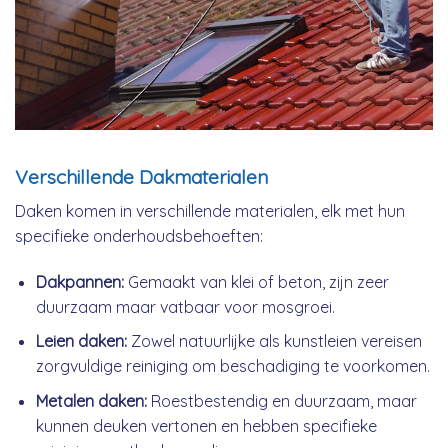
Verschillende Dakmaterialen
Daken komen in verschillende materialen, elk met hun
specifieke onderhoudsbehoeften:
Dakpannen:
Gemaakt van klei of beton, zijn zeer
duurzaam maar vatbaar voor mosgroei.
Leien daken:
Zowel natuurlijke als kunstleien vereisen
zorgvuldige reiniging om beschadiging te voorkomen.
Metalen daken:
Roestbestendig en duurzaam, maar
kunnen deuken vertonen en hebben specifieke