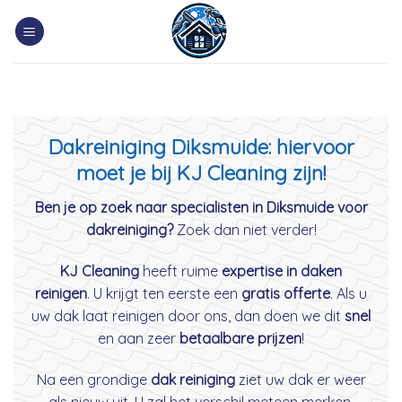
Skip
to
content
Dakreiniging Diksmuide: hiervoor
moet je bij KJ Cleaning zijn!
Ben je op zoek naar specialisten in Diksmuide voor
dakreiniging?
Zoek dan niet verder!
KJ Cleaning
heeft ruime
expertise in daken
reinigen
. U krijgt ten eerste een
gratis offerte
. Als u
uw dak laat reinigen door ons, dan doen we dit
snel
en aan zeer
betaalbare prijzen
!
Na een grondige
dak reiniging
ziet uw dak er weer
als nieuw uit. U zal het verschil meteen merken.