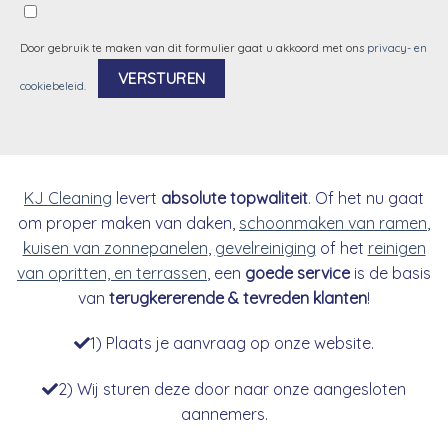
Door gebruik te maken van dit formulier gaat u akkoord met ons
privacy- en
cookiebeleid
.
Alternative:
KJ Cleaning
levert
absolute topwaliteit
. Of het nu gaat
om proper maken van daken,
schoonmaken van ramen
,
kuisen van zonnepanelen
,
gevelreiniging
of het
reinigen
van opritten, en terrassen
, een
goede service
is de basis
van
terugkererende & tevreden klanten
!
1) Plaats je aanvraag op onze website.
2) Wij sturen deze door naar onze aangesloten
aannemers.