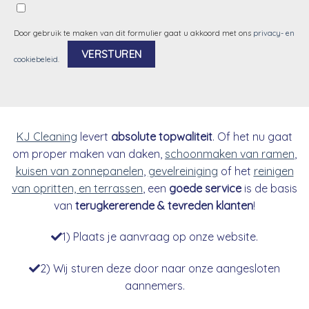
Door gebruik te maken van dit formulier gaat u akkoord met ons
privacy- en
cookiebeleid
.
Alternative:
KJ Cleaning
levert
absolute topwaliteit
. Of het nu gaat
om proper maken van daken,
schoonmaken van ramen
,
kuisen van zonnepanelen
,
gevelreiniging
of het
reinigen
van opritten, en terrassen
, een
goede service
is de basis
van
terugkererende & tevreden klanten
!
1) Plaats je aanvraag op onze website.
2) Wij sturen deze door naar onze aangesloten
aannemers.