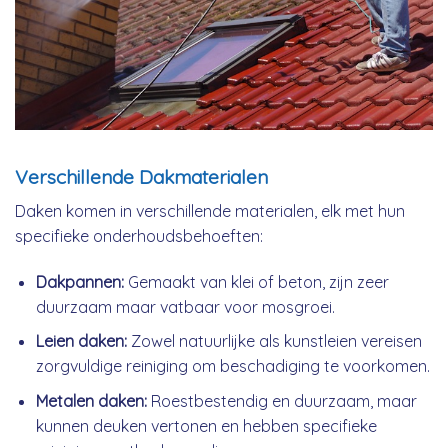
Verschillende Dakmaterialen
Daken komen in verschillende materialen, elk met hun
specifieke onderhoudsbehoeften:
Dakpannen:
Gemaakt van klei of beton, zijn zeer
duurzaam maar vatbaar voor mosgroei.
Leien daken:
Zowel natuurlijke als kunstleien vereisen
zorgvuldige reiniging om beschadiging te voorkomen.
Metalen daken:
Roestbestendig en duurzaam, maar
kunnen deuken vertonen en hebben specifieke