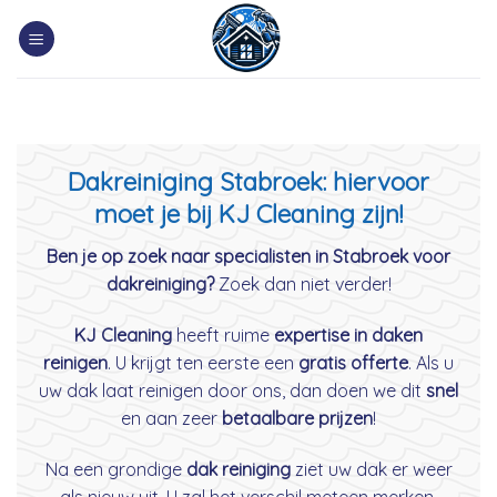
Skip
to
content
Dakreiniging Stabroek: hiervoor
moet je bij KJ Cleaning zijn!
Ben je op zoek naar specialisten in Stabroek voor
dakreiniging?
Zoek dan niet verder!
KJ Cleaning
heeft ruime
expertise in daken
reinigen
. U krijgt ten eerste een
gratis offerte
. Als u
uw dak laat reinigen door ons, dan doen we dit
snel
en aan zeer
betaalbare prijzen
!
Na een grondige
dak reiniging
ziet uw dak er weer
als nieuw uit. U zal het verschil meteen merken.