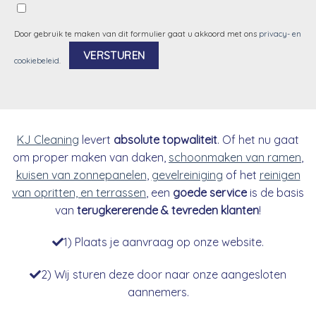
Door gebruik te maken van dit formulier gaat u akkoord met ons
privacy- en
cookiebeleid
.
Alternative:
KJ Cleaning
levert
absolute topwaliteit
. Of het nu gaat
om proper maken van daken,
schoonmaken van ramen
,
kuisen van zonnepanelen
,
gevelreiniging
of het
reinigen
van opritten, en terrassen
, een
goede service
is de basis
van
terugkererende & tevreden klanten
!
1) Plaats je aanvraag op onze website.
2) Wij sturen deze door naar onze aangesloten
aannemers.