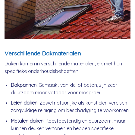
Verschillende Dakmaterialen
Daken komen in verschillende materialen, elk met hun
specifieke onderhoudsbehoeften:
Dakpannen:
Gemaakt van klei of beton, zijn zeer
duurzaam maar vatbaar voor mosgroei.
Leien daken:
Zowel natuurlijke als kunstleien vereisen
zorgvuldige reiniging om beschadiging te voorkomen.
Metalen daken:
Roestbestendig en duurzaam, maar
kunnen deuken vertonen en hebben specifieke