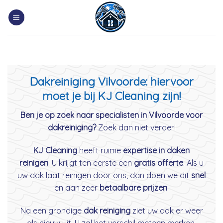
Skip
to
content
Dakreiniging Vilvoorde: hiervoor
moet je bij KJ Cleaning zijn!
Ben je op zoek naar specialisten in Vilvoorde voor
dakreiniging?
Zoek dan niet verder!
KJ Cleaning
heeft ruime
expertise in daken
reinigen
. U krijgt ten eerste een
gratis offerte
. Als u
uw dak laat reinigen door ons, dan doen we dit
snel
en aan zeer
betaalbare prijzen
!
Na een grondige
dak reiniging
ziet uw dak er weer
als nieuw uit. U zal het verschil meteen merken.