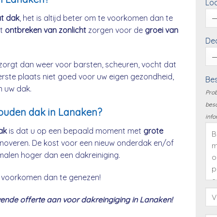
Loc
at dak
, het is altijd beter om te voorkomen dan te
et
ontbreken van zonlicht
zorgen voor de
groei van
Dea
zorgt dan weer voor barsten, scheuren, vocht dat
eerste plaats niet goed voor uw eigen gezondheid,
Bes
n uw dak.
Prob
besc
houden dak in Lanaken?
info
ak
is dat u op een bepaald moment met
grote
noveren. De kost voor een nieuw onderdak en/of
malen hoger dan een dakreiniging.
 te voorkomen dan te genezen!
ende offerte aan voor dakreingiging in Lanaken!