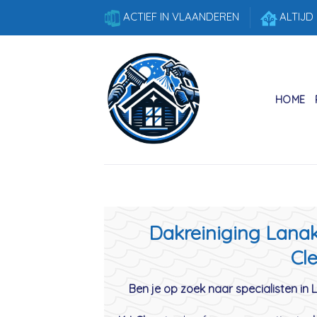
Skip
ACTIEF IN VLAANDEREN
ALTIJD
to
content
HOME
Dakreiniging Lanak
Cle
Ben je op zoek naar specialisten in