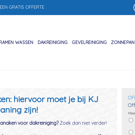
 EEN GRATIS OFFERTE
RAMEN WASSEN
DAKREINIGING
GEVELREINIGING
ZONNEPANE
en: hiervoor moet je bij KJ
OF
Off
aning zijn!
Meer
 Lanaken voor dakreiniging?
Zoek dan niet verder!