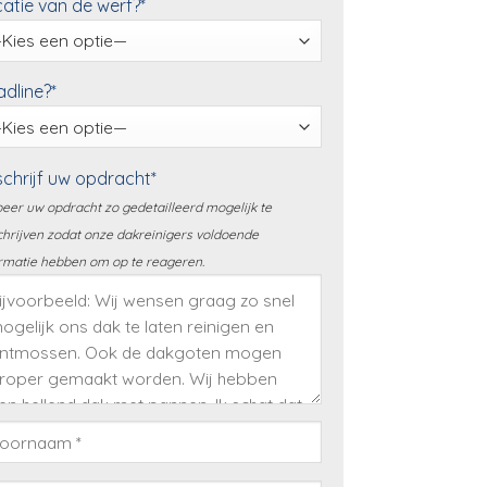
atie van de werf?*
dline?*
chrijf uw opdracht*
eer uw opdracht zo gedetailleerd mogelijk te
hrijven zodat onze dakreinigers voldoende
rmatie hebben om op te reageren.