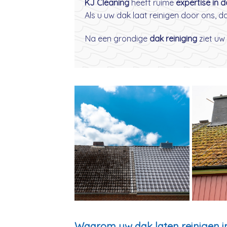
KJ Cleaning
heeft ruime
expertise in 
Als u uw dak laat reinigen door ons, 
Na een grondige
dak reiniging
ziet uw 
Waarom uw dak laten reinigen 