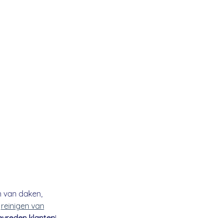
n van daken,
t
reinigen van