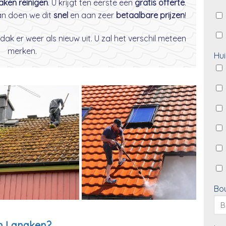
daken reinigen
. U krijgt ten eerste een
gratis offerte
.
dan doen we dit
snel
en aan zeer
betaalbare prijzen
!
dak er weer als nieuw uit. U zal het verschil meteen
merken.
Hui
Bo
in Lanaken?