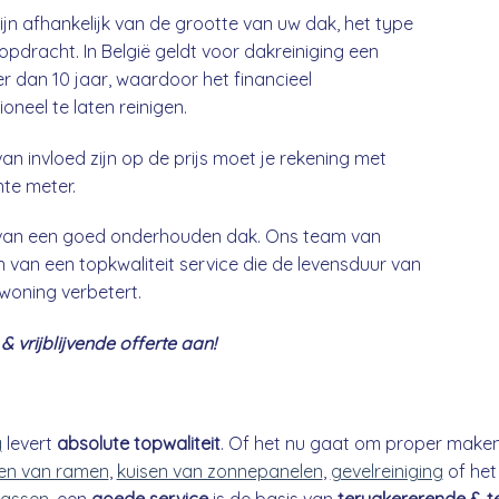
ijn afhankelijk van de grootte van uw dak, het type
opdracht. In België geldt voor dakreiniging een
 dan 10 jaar, waardoor het financieel
neel te laten reinigen.
an invloed zijn op de prijs moet je rekening met
nte meter.
g van een goed onderhouden dak. Ons team van
 van een topkwaliteit service die de levensduur van
 woning verbetert.
 vrijblijvende offerte aan!
g
levert
absolute topwaliteit
. Of het nu gaat om proper make
n van ramen
,
kuisen van zonnepanelen
,
gevelreiniging
of he