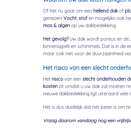
Of het nu gaat om een
hellend dak
of
pl
genezen!
Vocht
,
stof
en mogelijks ook h
mos & algen
op uw dakbedekking.
Het gevolg?
Uw dak wordt poreus en dit 
binnensijpelt en schimmels. Dat is in de 
maar ook niet voor de duurzaamheid va
Het risico van een slecht onder
Het
risico
van een
slecht onderhouden d
kosten
zit omdat u uw dak zal moeten re
nieuwe dakbedekking ligt uiteraard vele 
Het is dus duidelijk dat het beter is om
Vraag daarom vandaag nog een vrijblijv