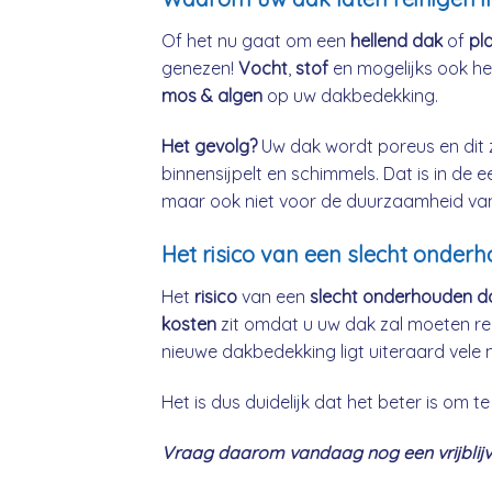
Of het nu gaat om een
hellend dak
of
pl
genezen!
Vocht
,
stof
en mogelijks ook h
mos & algen
op uw dakbedekking.
Het gevolg?
Uw dak wordt poreus en dit 
binnensijpelt en schimmels. Dat is in de 
maar ook niet voor de duurzaamheid va
Het risico van een slecht onderh
Het
risico
van een
slecht onderhouden d
kosten
zit omdat u uw dak zal moeten re
nieuwe dakbedekking ligt uiteraard vele 
Het is dus duidelijk dat het beter is om
Vraag daarom vandaag nog een vrijblijve