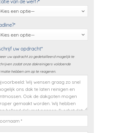
atie van de werf?*
dline?*
chrijf uw opdracht*
eer uw opdracht zo gedetailleerd mogelijk te
hrijven zodat onze dakreinigers voldoende
rmatie hebben om op te reageren.