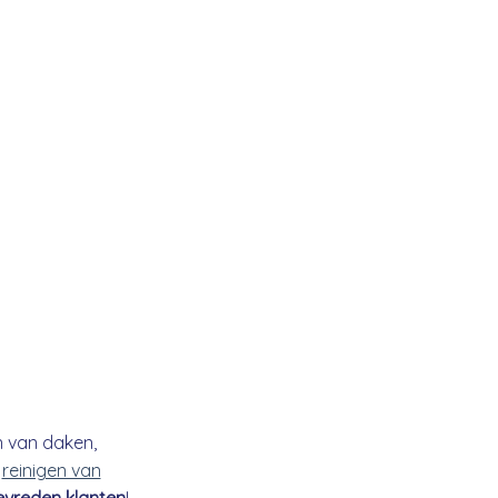
n van daken,
t
reinigen van