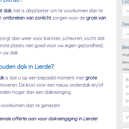
Loc
at dak
, het is altijd beter om te voorkomen dan te
et
ontbreken van zonlicht
zorgen voor de
groei van
Dea
zorgt dan weer voor barsten, scheuren, vocht dat
eerste plaats niet goed voor uw eigen gezondheid,
Bes
n uw dak.
Prob
besc
ouden dak in Lierde?
info
ak
is dat u op een bepaald moment met
grote
noveren. De kost voor een nieuw onderdak en/of
malen hoger dan een dakreiniging.
 te voorkomen dan te genezen!
nde offerte aan voor dakreingiging in Lierde!