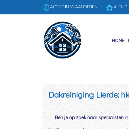
Skip
ACTIEF IN VLAANDEREN
ALTIJD
to
content
HOME
Dakreiniging Lierde: h
Ben je op zoek naar specialisten in