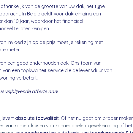
 afhankelijk van de grootte van uw dak, het type
opdracht. In België geldt voor dakreiniging een
 dan 10 jaar, waardoor het financieel
neel te laten reinigen.
an invloed zijn op de prijs moet je rekening met
nte meter.
g van een goed onderhouden dak. Ons team van
 van een topkwaliteit service die de levensduur van
 woning verbetert.
 vrijblijvende offerte aan!
g
levert
absolute topwaliteit
. Of het nu gaat om proper make
n van ramen
,
kuisen van zonnepanelen
,
gevelreiniging
of he