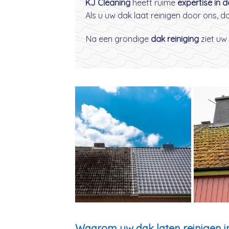
KJ Cleaning
heeft ruime
expertise in 
Als u uw dak laat reinigen door ons, 
Na een grondige
dak reiniging
ziet uw 
Waarom uw dak laten reinigen i