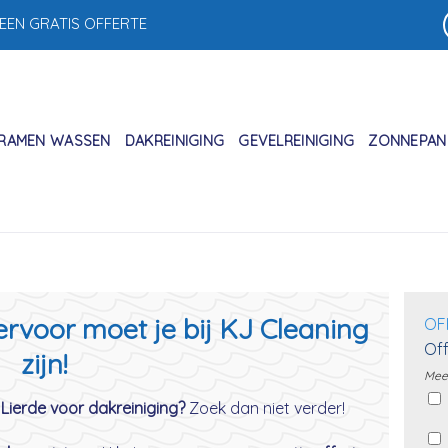
 EEN GRATIS OFFERTE
RAMEN WASSEN
DAKREINIGING
GEVELREINIGING
ZONNEPANE
iervoor moet je bij KJ Cleaning
OF
Off
zijn!
Meer
 Lierde voor dakreiniging?
Zoek dan niet verder!