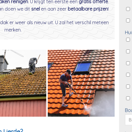
daken reinigen
. U krijgt ten eerste een
gratis offerte
.
dan doen we dit
snel
en aan zeer
betaalbare prijzen
!
dak er weer als nieuw uit. U zal het verschil meteen
merken.
Hui
Bo
n Lierde?