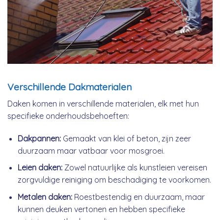
Verschillende Dakmaterialen
Daken komen in verschillende materialen, elk met hun
specifieke onderhoudsbehoeften:
Dakpannen:
Gemaakt van klei of beton, zijn zeer
duurzaam maar vatbaar voor mosgroei.
Leien daken:
Zowel natuurlijke als kunstleien vereisen
zorgvuldige reiniging om beschadiging te voorkomen.
Metalen daken:
Roestbestendig en duurzaam, maar
kunnen deuken vertonen en hebben specifieke