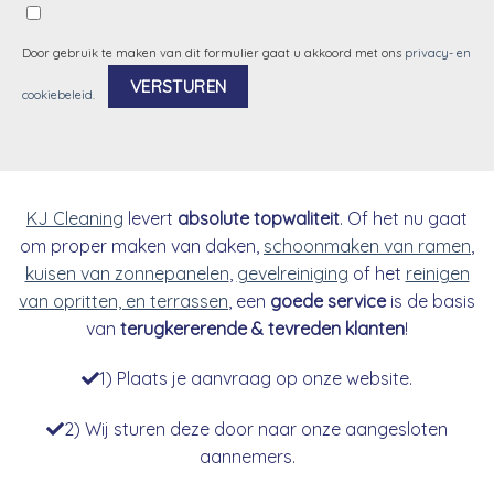
Door gebruik te maken van dit formulier gaat u akkoord met ons
privacy- en
cookiebeleid
.
Alternative:
KJ Cleaning
levert
absolute topwaliteit
. Of het nu gaat
om proper maken van daken,
schoonmaken van ramen
,
kuisen van zonnepanelen
,
gevelreiniging
of het
reinigen
van opritten, en terrassen
, een
goede service
is de basis
van
terugkererende & tevreden klanten
!
1) Plaats je aanvraag op onze website.
2) Wij sturen deze door naar onze aangesloten
aannemers.