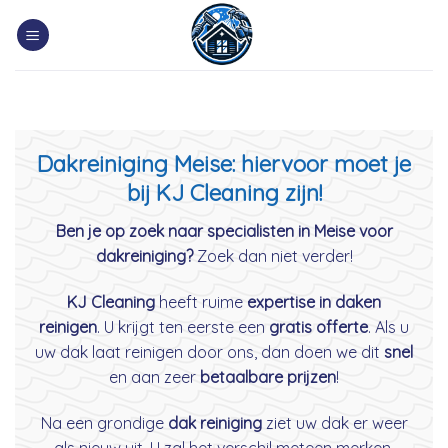
Skip
to
content
Dakreiniging Meise: hiervoor moet je
bij KJ Cleaning zijn!
Ben je op zoek naar specialisten in Meise voor
dakreiniging?
Zoek dan niet verder!
KJ Cleaning
heeft ruime
expertise in daken
reinigen
. U krijgt ten eerste een
gratis offerte
. Als u
uw dak laat reinigen door ons, dan doen we dit
snel
en aan zeer
betaalbare prijzen
!
Na een grondige
dak reiniging
ziet uw dak er weer
als nieuw uit. U zal het verschil meteen merken.