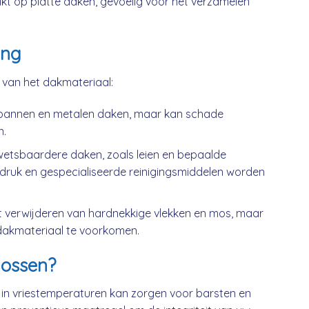
kt op platte daken, gevoelig voor het verzamelen
ing
k van het dakmateriaal:
kpannen en metalen daken, maar kan schade
n.
wetsbaardere daken, zoals leien en bepaalde
druk en gespecialiseerde reinigingsmiddelen worden
t verwijderen van hardnekkige vlekken en mos, maar
dakmateriaal te voorkomen.
ossen?
 in vriestemperaturen kan zorgen voor barsten en