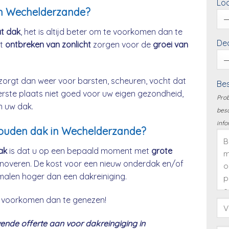
Loc
in Wechelderzande?
at dak
, het is altijd beter om te voorkomen dan te
Dea
et
ontbreken van zonlicht
zorgen voor de
groei van
zorgt dan weer voor barsten, scheuren, vocht dat
Bes
eerste plaats niet goed voor uw eigen gezondheid,
Prob
n uw dak.
besc
info
rhouden dak in Wechelderzande?
ak
is dat u op een bepaald moment met
grote
noveren. De kost voor een nieuw onderdak en/of
malen hoger dan een dakreiniging.
 te voorkomen dan te genezen!
nde offerte aan voor dakreingiging in