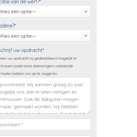
atie van de werf?*
dline?*
chrijf uw opdracht*
eer uw opdracht zo gedetailleerd mogelijk te
hrijven zodat onze dakreinigers voldoende
rmatie hebben om op te reageren.