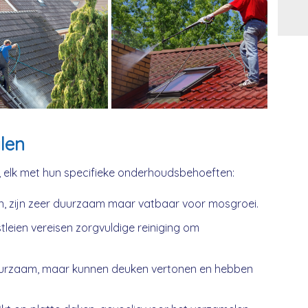
Alt
len
, elk met hun specifieke onderhoudsbehoeften:
n, zijn zeer duurzaam maar vatbaar voor mosgroei.
tleien vereisen zorgvuldige reiniging om
urzaam, maar kunnen deuken vertonen en hebben