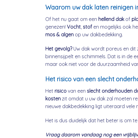
Waarom uw dak laten reinigen 
Of het nu gaat om een
hellend dak
of
pl
genezen!
Vocht
,
stof
en mogelijks ook h
mos & algen
op uw dakbedekking.
Het gevolg?
Uw dak wordt poreus en dit 
binnensijpelt en schimmels. Dat is in de 
maar ook niet voor de duurzaamheid va
Het risico van een slecht onde
Het
risico
van een
slecht onderhouden d
kosten
zit omdat u uw dak zal moeten re
nieuwe dakbedekking ligt uiteraard vele 
Het is dus duidelijk dat het beter is om
Vraag daarom vandaag nog een vrijblijve