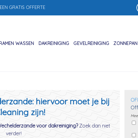
 EEN GRATIS OFFERTE
RAMEN WASSEN
DAKREINIGING
GEVELREINIGING
ZONNEPANE
rzande: hiervoor moet je bij
OF
Off
leaning zijn!
Meer
 Wechelderzande voor dakreiniging?
Zoek dan niet
verder!