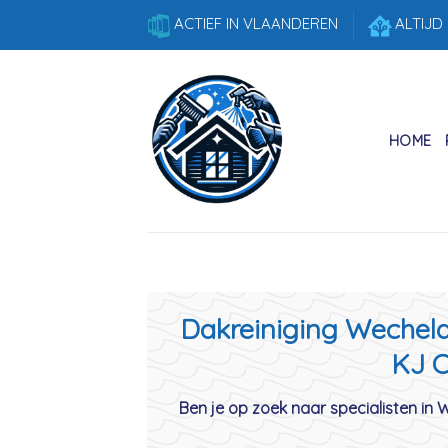
Skip
ACTIEF IN VLAANDEREN
ALTIJD
to
content
HOME
Dakreiniging Wechelde
KJ C
Ben je op zoek naar specialisten in