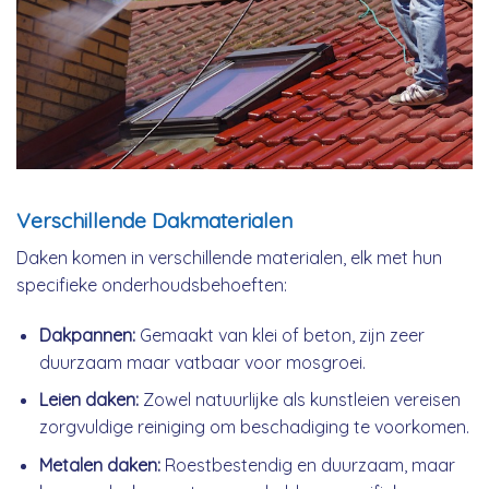
Verschillende Dakmaterialen
Daken komen in verschillende materialen, elk met hun
specifieke onderhoudsbehoeften:
Dakpannen:
Gemaakt van klei of beton, zijn zeer
duurzaam maar vatbaar voor mosgroei.
Leien daken:
Zowel natuurlijke als kunstleien vereisen
zorgvuldige reiniging om beschadiging te voorkomen.
Metalen daken:
Roestbestendig en duurzaam, maar