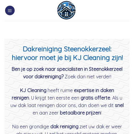
Skip
to
content
Dakreiniging Steenokkerzeel:
hiervoor moet je bij KJ Cleaning zijn!
Ben je op zoek naar specialisten in Steenokkerzeel
voor dakreiniging?
Zoek dan niet verder!
KJ Cleaning
heeft ruime
expertise in daken
reinigen
. U krijgt ten eerste een
gratis offerte
. Als u
uw dak laat reinigen door ons, dan doen we dit
snel
en aan zeer
betaalbare prijzen
!
Na een grondige
dak reiniging
ziet uw dak er weer
als nieuw uit. U zal het verschil meteen merken.