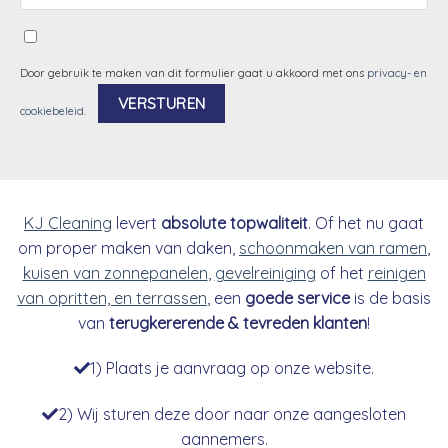
Door gebruik te maken van dit formulier gaat u akkoord met ons
privacy- en
cookiebeleid
.
Alternative:
KJ Cleaning
levert
absolute topwaliteit
. Of het nu gaat
om proper maken van daken,
schoonmaken van ramen
,
kuisen van zonnepanelen
,
gevelreiniging
of het
reinigen
van opritten, en terrassen
, een
goede service
is de basis
van
terugkererende & tevreden klanten
!
1) Plaats je aanvraag op onze website.
2) Wij sturen deze door naar onze aangesloten
aannemers.