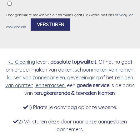
Door gebruik te maken van dit formulier gaat u akkoord met ons
privacy- en
cookiebeleid
.
Alternative:
KJ Cleaning
levert
absolute topwaliteit
. Of het nu gaat
om proper maken van daken,
schoonmaken van ramen
,
kuisen van zonnepanelen
,
gevelreiniging
of het
reinigen
van opritten, en terrassen
, een
goede service
is de basis
van
terugkererende & tevreden klanten
!
1) Plaats je aanvraag op onze website.
2) Wij sturen deze door naar onze aangesloten
aannemers.