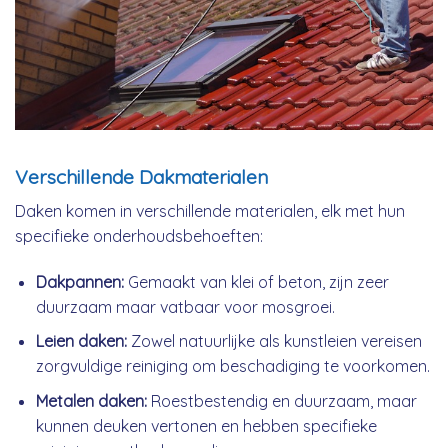
Verschillende Dakmaterialen
Daken komen in verschillende materialen, elk met hun
specifieke onderhoudsbehoeften:
Dakpannen:
Gemaakt van klei of beton, zijn zeer
duurzaam maar vatbaar voor mosgroei.
Leien daken:
Zowel natuurlijke als kunstleien vereisen
zorgvuldige reiniging om beschadiging te voorkomen.
Metalen daken:
Roestbestendig en duurzaam, maar
kunnen deuken vertonen en hebben specifieke