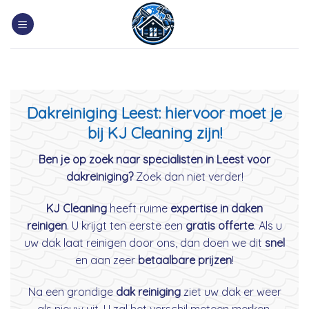
Skip
to
content
Dakreiniging Leest: hiervoor moet je
bij KJ Cleaning zijn!
Ben je op zoek naar specialisten in Leest voor
dakreiniging?
Zoek dan niet verder!
KJ Cleaning
heeft ruime
expertise in daken
reinigen
. U krijgt ten eerste een
gratis offerte
. Als u
uw dak laat reinigen door ons, dan doen we dit
snel
en aan zeer
betaalbare prijzen
!
Na een grondige
dak reiniging
ziet uw dak er weer
als nieuw uit. U zal het verschil meteen merken.