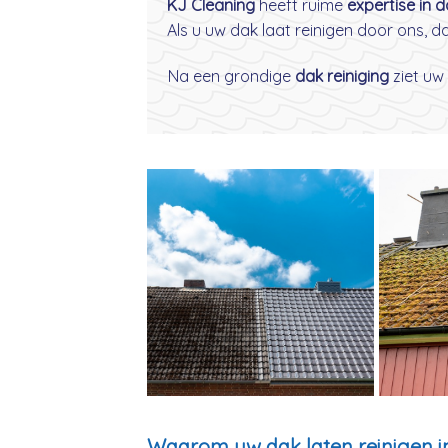
KJ Cleaning
heeft ruime
expertise in 
Als u uw dak laat reinigen door ons, 
Na een grondige
dak reiniging
ziet uw 
Waarom uw dak laten reinigen i