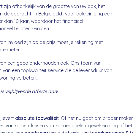
rt
zijn afhankelijk van de grootte van uw dak, het
n de opdracht. In België geldt voor dakreiniging een
 dan 10 jaar, waardoor het financieel
neel te laten reinigen.
an invloed zijn op de prijs moet je rekening met
nte meter.
g van een goed onderhouden dak. Ons team van
 van een topkwaliteit service die de levensduur van
 woning verbetert.
 vrijblijvende offerte aan!
g
levert
absolute topwaliteit
. Of het nu gaat om proper make
n van ramen
,
kuisen van zonnepanelen
,
gevelreiniging
of he