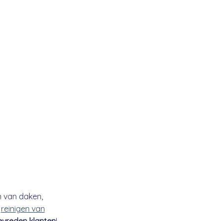
n van daken,
t
reinigen van