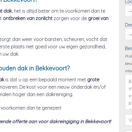
Loc
at dak
, het is altijd beter om te voorkomen dan te
et
ontbreken van zonlicht
zorgen voor de
groei van
Dea
zorgt dan weer voor barsten, scheuren, vocht dat
eerste plaats niet goed voor uw eigen gezondheid,
Bes
n uw dak.
Prob
besc
houden dak in Bekkevoort?
info
ak
is dat u op een bepaald moment met
grote
noveren. De kost voor een nieuw onderdak en/of
malen hoger dan een dakreiniging.
 te voorkomen dan te genezen!
nde offerte aan voor dakreingiging in Bekkevoort!