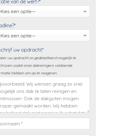
atie van de werf?*
dline?*
chrijf uw opdracht*
eer uw opdracht zo gedetailleerd mogelijk te
hrijven zodat onze dakreinigers voldoende
rmatie hebben om op te reageren.