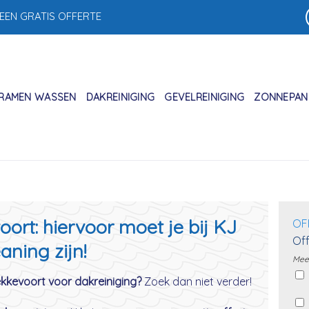
 EEN GRATIS OFFERTE
RAMEN WASSEN
DAKREINIGING
GEVELREINIGING
ZONNEPANE
ort: hiervoor moet je bij KJ
OF
Off
aning zijn!
Meer
ekkevoort voor dakreiniging?
Zoek dan niet verder!