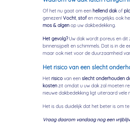
Of het nu gaat om een
hellend dak
of
pl
genezen!
Vocht
,
stof
en mogelijks ook h
mos & algen
op uw dakbedekking.
Het gevolg?
Uw dak wordt poreus en dit 
binnensijpelt en schimmels. Dat is in de 
maar ook niet voor de duurzaamheid va
Het risico van een slecht onder
Het
risico
van een
slecht onderhouden d
kosten
zit omdat u uw dak zal moeten re
nieuwe dakbedekking ligt uiteraard vele 
Het is dus duidelijk dat het beter is om
Vraag daarom vandaag nog een vrijblijve