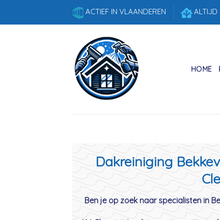
Skip
ACTIEF IN VLAANDEREN
ALTIJD
to
content
HOME
Dakreiniging Bekkevo
Cle
Ben je op zoek naar specialisten in B