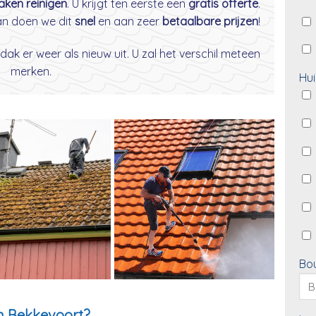
daken reinigen
. U krijgt ten eerste een
gratis offerte
.
dan doen we dit
snel
en aan zeer
betaalbare prijzen
!
dak er weer als nieuw uit. U zal het verschil meteen
merken.
Hui
Bo
n Bekkevoort?