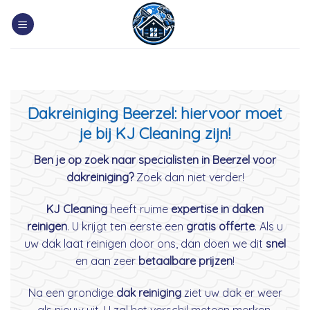
Skip
to
content
Dakreiniging Beerzel: hiervoor moet
je bij KJ Cleaning zijn!
Ben je op zoek naar specialisten in Beerzel voor
dakreiniging?
Zoek dan niet verder!
KJ Cleaning
heeft ruime
expertise in daken
reinigen
. U krijgt ten eerste een
gratis offerte
. Als u
uw dak laat reinigen door ons, dan doen we dit
snel
en aan zeer
betaalbare prijzen
!
Na een grondige
dak reiniging
ziet uw dak er weer
als nieuw uit. U zal het verschil meteen merken.