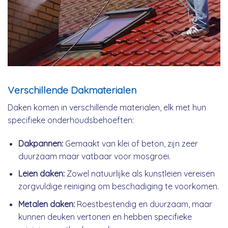
Verschillende Dakmaterialen
Daken komen in verschillende materialen, elk met hun
specifieke onderhoudsbehoeften:
Dakpannen:
Gemaakt van klei of beton, zijn zeer
duurzaam maar vatbaar voor mosgroei.
Leien daken:
Zowel natuurlijke als kunstleien vereisen
zorgvuldige reiniging om beschadiging te voorkomen.
Metalen daken:
Roestbestendig en duurzaam, maar
kunnen deuken vertonen en hebben specifieke