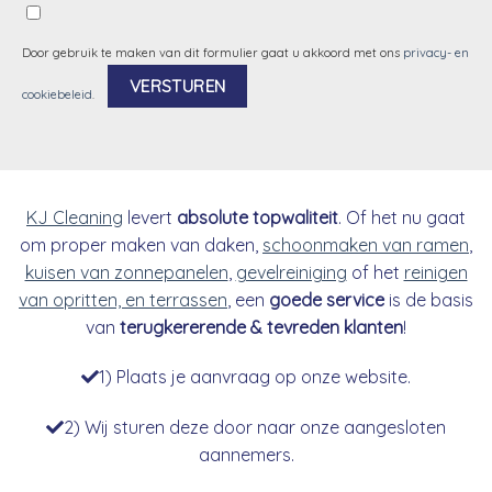
Door gebruik te maken van dit formulier gaat u akkoord met ons
privacy- en
cookiebeleid
.
Alternative:
KJ Cleaning
levert
absolute topwaliteit
. Of het nu gaat
om proper maken van daken,
schoonmaken van ramen
,
kuisen van zonnepanelen
,
gevelreiniging
of het
reinigen
van opritten, en terrassen
, een
goede service
is de basis
van
terugkererende & tevreden klanten
!
1) Plaats je aanvraag op onze website.
2) Wij sturen deze door naar onze aangesloten
aannemers.