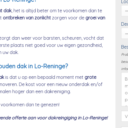
Loc
at dak
, het is altijd beter om te voorkomen dan te
et
ontbreken van zonlicht
zorgen voor de
groei van
Dea
zorgt dan weer voor barsten, scheuren, vocht dat
eerste plaats niet goed voor uw eigen gezondheid,
Bes
n uw dak.
Prob
besc
houden dak in Lo-Reninge?
info
ak
is dat u op een bepaald moment met
grote
noveren. De kost voor een nieuw onderdak en/of
malen hoger dan een dakreiniging.
 te voorkomen dan te genezen!
nde offerte aan voor dakreingiging in Lo-Reninge!