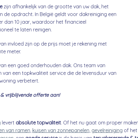
ge
zijn afhankelijk van de grootte van uw dak, het
n de opdracht. In België geldt voor dakreiniging een
 dan 10 jaar, waardoor het financieel
neel te laten reinigen.
an invloed zijn op de prijs moet je rekening met
nte meter.
g van een goed onderhouden dak. Ons team van
 van een topkwaliteit service die de levensduur van
 woning verbetert.
 vrijblijvende offerte aan!
g
levert
absolute topwaliteit
. Of het nu gaat om proper make
n van ramen
,
kuisen van zonnepanelen
,
gevelreiniging
of he