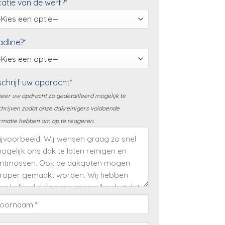
atie van de werf?*
dline?*
chrijf uw opdracht*
eer uw opdracht zo gedetailleerd mogelijk te
hrijven zodat onze dakreinigers voldoende
rmatie hebben om op te reageren.