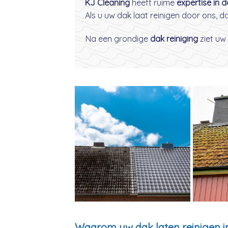
KJ Cleaning
heeft ruime
expertise in 
Als u uw dak laat reinigen door ons, 
Na een grondige
dak reiniging
ziet uw 
Waarom uw dak laten reinigen i