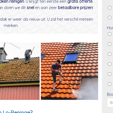
daken reinigen
. U krijgt ten eerste een
gratis offerte
.
dan doen we dit
snel
en aan zeer
betaalbare prijzen
!
dak er weer als nieuw uit. U zal het verschil meteen
merken.
Hui
Bo
n Lo-Reninge?