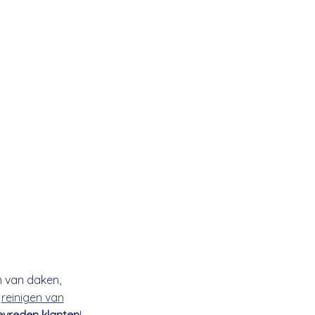
n van daken,
t
reinigen van