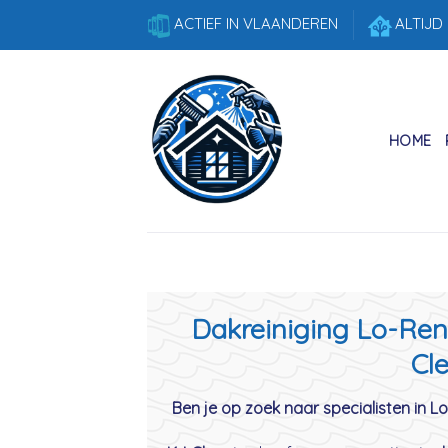
Skip
ACTIEF IN VLAANDEREN
ALTIJD
to
content
HOME
Dakreiniging Lo-Reni
Cle
Ben je op zoek naar specialisten in L