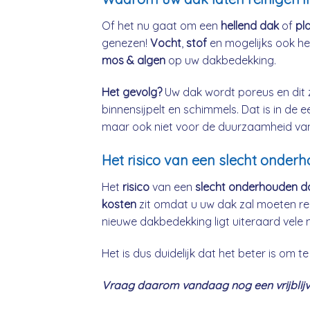
Of het nu gaat om een
hellend dak
of
pl
genezen!
Vocht
,
stof
en mogelijks ook h
mos & algen
op uw dakbedekking.
Het gevolg?
Uw dak wordt poreus en dit 
binnensijpelt en schimmels. Dat is in de 
maar ook niet voor de duurzaamheid va
Het risico van een slecht onder
Het
risico
van een
slecht onderhouden d
kosten
zit omdat u uw dak zal moeten re
nieuwe dakbedekking ligt uiteraard vele 
Het is dus duidelijk dat het beter is om
Vraag daarom vandaag nog een vrijblijve