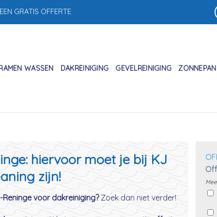
 EEN GRATIS OFFERTE
RAMEN WASSEN
DAKREINIGING
GEVELREINIGING
ZONNEPANE
nge: hiervoor moet je bij KJ
OF
Off
aning zijn!
Meer
o-Reninge voor dakreiniging?
Zoek dan niet verder!