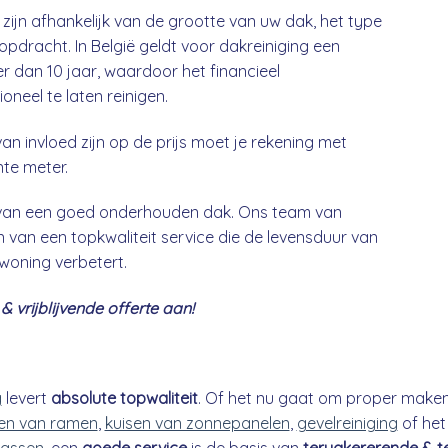
zijn afhankelijk van de grootte van uw dak, het type
opdracht. In België geldt voor dakreiniging een
 dan 10 jaar, waardoor het financieel
neel te laten reinigen.
an invloed zijn op de prijs moet je rekening met
nte meter.
g van een goed onderhouden dak. Ons team van
 van een topkwaliteit service die de levensduur van
 woning verbetert.
 vrijblijvende offerte aan!
g
levert
absolute topwaliteit
. Of het nu gaat om proper make
n van ramen
,
kuisen van zonnepanelen
,
gevelreiniging
of he