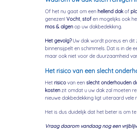
Of het nu gaat om een
hellend dak
of
pl
genezen!
Vocht
,
stof
en mogelijks ook h
mos & algen
op uw dakbedekking.
Het gevolg?
Uw dak wordt poreus en dit 
binnensijpelt en schimmels. Dat is in de 
maar ook niet voor de duurzaamheid va
Het risico van een slecht onder
Het
risico
van een
slecht onderhouden d
kosten
zit omdat u uw dak zal moeten re
nieuwe dakbedekking ligt uiteraard vele 
Het is dus duidelijk dat het beter is om
Vraag daarom vandaag nog een vrijblijv