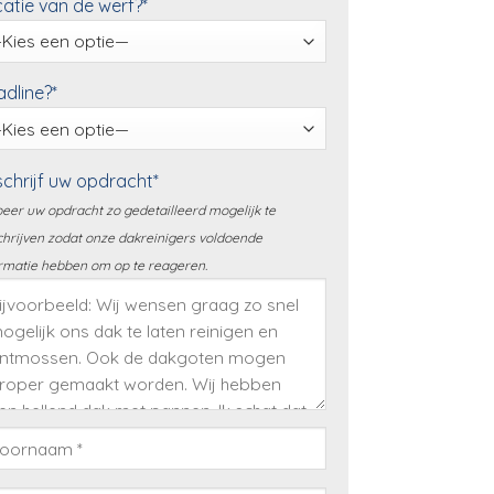
atie van de werf?*
dline?*
chrijf uw opdracht*
eer uw opdracht zo gedetailleerd mogelijk te
hrijven zodat onze dakreinigers voldoende
rmatie hebben om op te reageren.