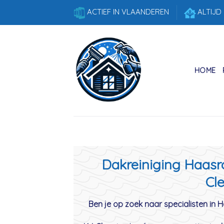
Skip
ACTIEF IN VLAANDEREN
ALTIJD
to
content
HOME
Dakreiniging Haasro
Cle
Ben je op zoek naar specialisten in 