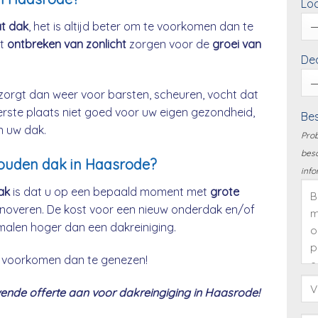
Loc
at dak
, het is altijd beter om te voorkomen dan te
et
ontbreken van zonlicht
zorgen voor de
groei van
Dea
zorgt dan weer voor barsten, scheuren, vocht dat
eerste plaats niet goed voor uw eigen gezondheid,
Bes
n uw dak.
Prob
besc
houden dak in Haasrode?
info
ak
is dat u op een bepaald moment met
grote
noveren. De kost voor een nieuw onderdak en/of
malen hoger dan een dakreiniging.
 te voorkomen dan te genezen!
ende offerte aan voor dakreingiging in Haasrode!