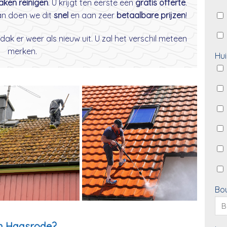
daken reinigen
. U krijgt ten eerste een
gratis offerte
.
dan doen we dit
snel
en aan zeer
betaalbare prijzen
!
dak er weer als nieuw uit. U zal het verschil meteen
merken.
Hui
Bo
in Haasrode?