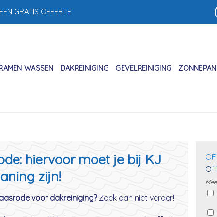
 EEN GRATIS OFFERTE
RAMEN WASSEN
DAKREINIGING
GEVELREINIGING
ZONNEPANE
de: hiervoor moet je bij KJ
OF
Off
aning zijn!
Meer
Haasrode voor dakreiniging?
Zoek dan niet verder!