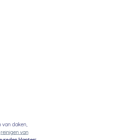
n van daken,
t
reinigen van