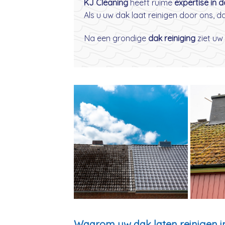
KJ Cleaning
heeft ruime
expertise in 
Als u uw dak laat reinigen door ons, 
Na een grondige
dak reiniging
ziet uw 
Waarom uw dak laten reinigen 