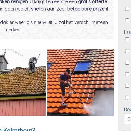
daken reinigen
. U krijgt ten eerste een
gratis offerte
.
dan doen we dit
snel
en aan zeer
betaalbare prijzen
!
dak er weer als nieuw uit. U zal het verschil meteen
merken.
Hui
Bo
n Kalmthout?