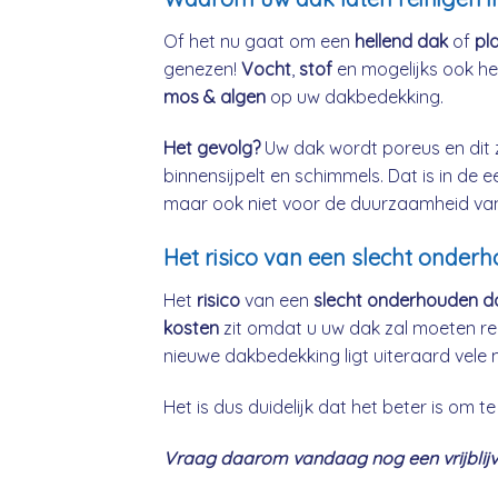
Of het nu gaat om een
hellend dak
of
pl
genezen!
Vocht
,
stof
en mogelijks ook h
mos & algen
op uw dakbedekking.
Het gevolg?
Uw dak wordt poreus en dit 
binnensijpelt en schimmels. Dat is in de 
maar ook niet voor de duurzaamheid va
Het risico van een slecht onder
Het
risico
van een
slecht onderhouden d
kosten
zit omdat u uw dak zal moeten re
nieuwe dakbedekking ligt uiteraard vele 
Het is dus duidelijk dat het beter is om
Vraag daarom vandaag nog een vrijblijve