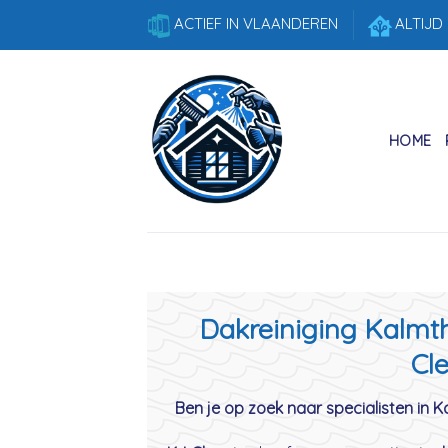
Skip
ACTIEF IN VLAANDEREN
ALTIJD
to
content
HOME
Dakreiniging Kalmth
Cle
Ben je op zoek naar specialisten in 