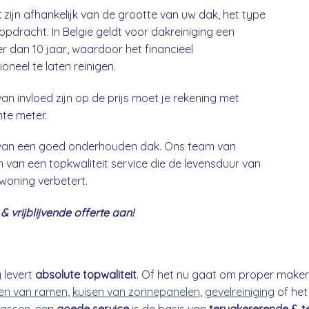
t
zijn afhankelijk van de grootte van uw dak, het type
opdracht. In België geldt voor dakreiniging een
 dan 10 jaar, waardoor het financieel
neel te laten reinigen.
an invloed zijn op de prijs moet je rekening met
nte meter.
g van een goed onderhouden dak. Ons team van
 van een topkwaliteit service die de levensduur van
 woning verbetert.
 vrijblijvende offerte aan!
g
levert
absolute topwaliteit
. Of het nu gaat om proper make
n van ramen
,
kuisen van zonnepanelen
,
gevelreiniging
of he