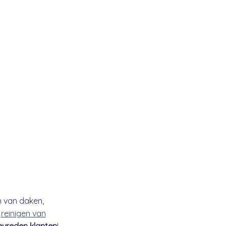
n van daken,
t
reinigen van