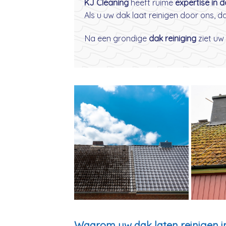
KJ Cleaning
heeft ruime
expertise in 
Als u uw dak laat reinigen door ons, 
Na een grondige
dak reiniging
ziet uw 
Waarom uw dak laten reinigen i