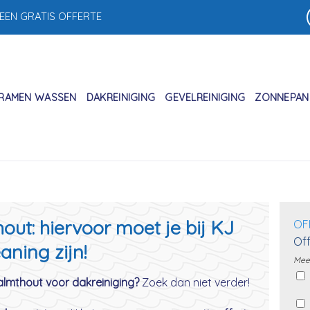
 EEN GRATIS OFFERTE
RAMEN WASSEN
DAKREINIGING
GEVELREINIGING
ZONNEPANE
out: hiervoor moet je bij KJ
OF
Off
aning zijn!
Meer
Kalmthout voor dakreiniging?
Zoek dan niet verder!