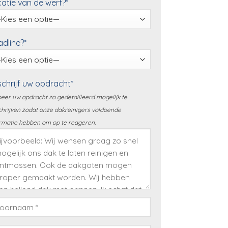
atie van de werf?*
dline?*
chrijf uw opdracht*
eer uw opdracht zo gedetailleerd mogelijk te
hrijven zodat onze dakreinigers voldoende
rmatie hebben om op te reageren.