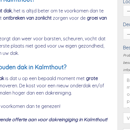
Loc
at dak
, het is altijd beter om te voorkomen dan te
et
ontbreken van zonlicht
zorgen voor de
groei van
Dea
zorgt dan weer voor barsten, scheuren, vocht dat
eerste plaats niet goed voor uw eigen gezondheid,
Bes
n uw dak.
Prob
besc
houden dak in Kalmthout?
info
ak
is dat u op een bepaald moment met
grote
noveren. De kost voor een nieuw onderdak en/of
malen hoger dan een dakreiniging.
 te voorkomen dan te genezen!
nde offerte aan voor dakreingiging in Kalmthout!