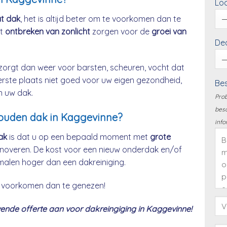
Loc
at dak
, het is altijd beter om te voorkomen dan te
et
ontbreken van zonlicht
zorgen voor de
groei van
Dea
zorgt dan weer voor barsten, scheuren, vocht dat
eerste plaats niet goed voor uw eigen gezondheid,
Bes
n uw dak.
Prob
besc
houden dak in Kaggevinne?
info
ak
is dat u op een bepaald moment met
grote
noveren. De kost voor een nieuw onderdak en/of
malen hoger dan een dakreiniging.
 te voorkomen dan te genezen!
ende offerte aan voor dakreingiging in Kaggevinne!