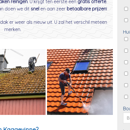
daken reinigen
. U krijgt ten eerste een
gratis offerte
.
dan doen we dit
snel
en aan zeer
betaalbare prijzen
!
dak er weer als nieuw uit. U zal het verschil meteen
merken.
Hui
Bo
in Kaggevinne?