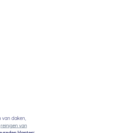
n van daken,
t
reinigen van