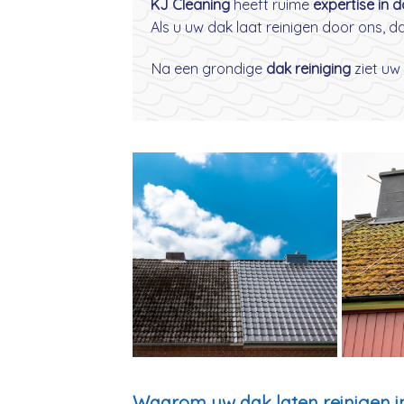
KJ Cleaning
heeft ruime
expertise in 
Als u uw dak laat reinigen door ons, 
Na een grondige
dak reiniging
ziet uw 
Waarom uw dak laten reinigen 