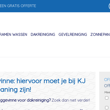
 EEN GRATIS OFFERTE
RAMEN WASSEN
DAKREINIGING
GEVELREINIGING
ZONNEPANE
nne: hiervoor moet je bij KJ
OF
Off
aning zijn!
Meer
aggevinne voor dakreiniging?
Zoek dan niet verder!