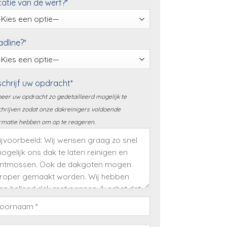
atie van de werf?*
dline?*
chrijf uw opdracht*
eer uw opdracht zo gedetailleerd mogelijk te
hrijven zodat onze dakreinigers voldoende
rmatie hebben om op te reageren.