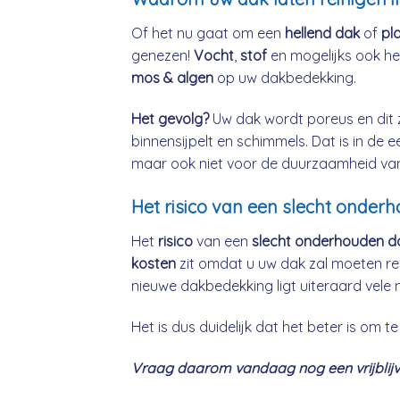
Of het nu gaat om een
hellend dak
of
pl
genezen!
Vocht
,
stof
en mogelijks ook h
mos & algen
op uw dakbedekking.
Het gevolg?
Uw dak wordt poreus en dit 
binnensijpelt en schimmels. Dat is in de 
maar ook niet voor de duurzaamheid va
Het risico van een slecht onder
Het
risico
van een
slecht onderhouden d
kosten
zit omdat u uw dak zal moeten re
nieuwe dakbedekking ligt uiteraard vele 
Het is dus duidelijk dat het beter is om
Vraag daarom vandaag nog een vrijblijv