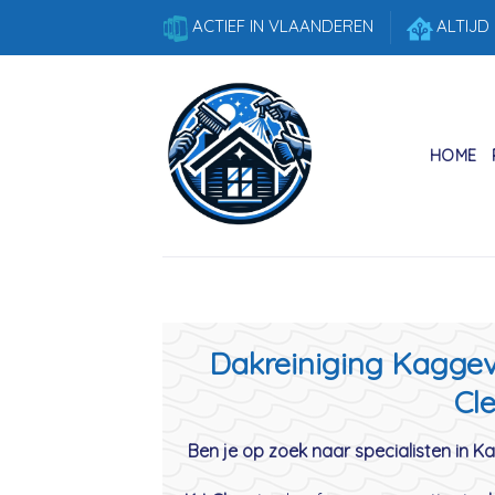
Skip
ACTIEF IN VLAANDEREN
ALTIJD
to
content
HOME
Dakreiniging Kaggevi
Cle
Ben je op zoek naar specialisten in K