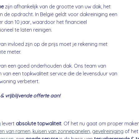
ne
zijn afhankelijk van de grootte van uw dak, het
n de opdracht. In België geldt voor dakreiniging een
 dan 10 jaar, waardoor het financieel
neel te laten reinigen.
an invloed zijn op de prijs moet je rekening met
nte meter.
g van een goed onderhouden dak. Ons team van
 van een topkwaliteit service die de levensduur van
 woning verbetert.
 vrijblijvende offerte aan!
g
levert
absolute topwaliteit
. Of het nu gaat om proper make
n van ramen
,
kuisen van zonnepanelen
,
gevelreiniging
of he