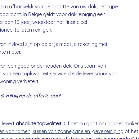
zijn afhankelijk van de grootte van uw dak, het type
opdracht. In België geldt voor dakreiniging een
 dan 10 jaar, waardoor het financieel
neel te laten reinigen.
an invloed zijn op de prijs moet je rekening met
nte meter.
g van een goed onderhouden dak. Ons team van
 van een topkwaliteit service die de levensduur van
 woning verbetert.
 vrijblijvende offerte aan!
g
levert
absolute topwaliteit
. Of het nu gaat om proper make
n van ramen
,
kuisen van zonnepanelen
,
gevelreiniging
of he