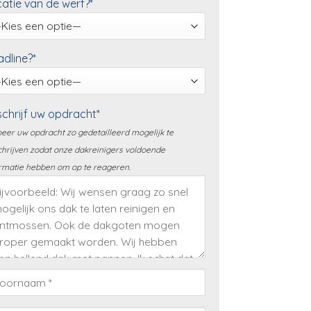
atie van de werf?*
dline?*
chrijf uw opdracht*
eer uw opdracht zo gedetailleerd mogelijk te
hrijven zodat onze dakreinigers voldoende
rmatie hebben om op te reageren.