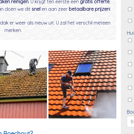
daken reinigen
. U krijgt ten eerste een
gratis offerte
.
dan doen we dit
snel
en aan zeer
betaalbare prijzen
!
dak er weer als nieuw uit. U zal het verschil meteen
merken.
Hui
Bo
n Boechout?