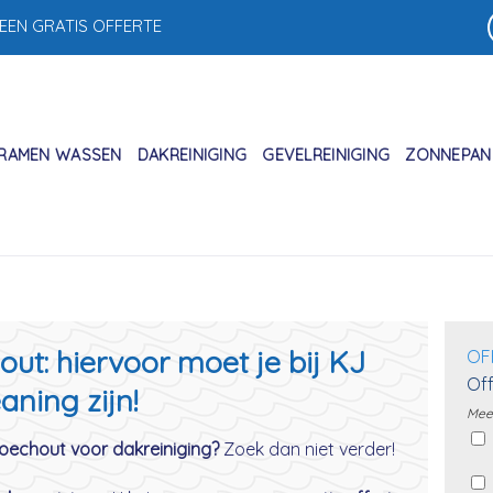
 EEN GRATIS OFFERTE
RAMEN WASSEN
DAKREINIGING
GEVELREINIGING
ZONNEPANE
ut: hiervoor moet je bij KJ
OF
Off
aning zijn!
Meer
Boechout voor dakreiniging?
Zoek dan niet verder!