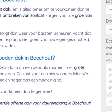
Loc
at dak
, het is altijd beter om te voorkomen dan te
et
ontbreken van zonlicht
zorgen voor de
groei van
Dea
zorgt dan weer voor barsten, scheuren, vocht dat
eerste plaats niet goed voor uw eigen gezondheid,
Bes
n uw dak.
Prob
besc
houden dak in Boechout?
info
ak
is dat u op een bepaald moment met
grote
noveren. De kost voor een nieuw onderdak en/of
malen hoger dan een dakreiniging.
 te voorkomen dan te genezen!
nde offerte aan voor dakreingiging in Boechout!