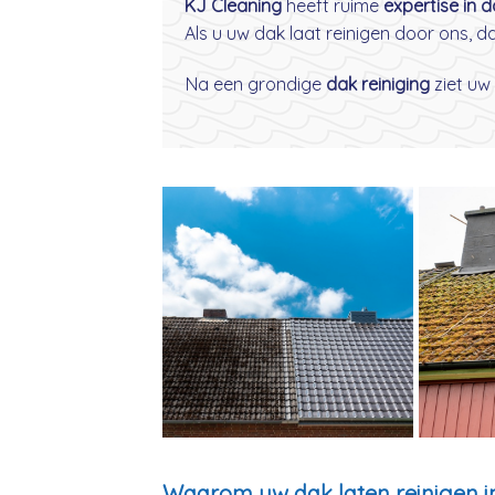
KJ Cleaning
heeft ruime
expertise in 
Als u uw dak laat reinigen door ons, 
Na een grondige
dak reiniging
ziet uw 
Waarom uw dak laten reinigen i