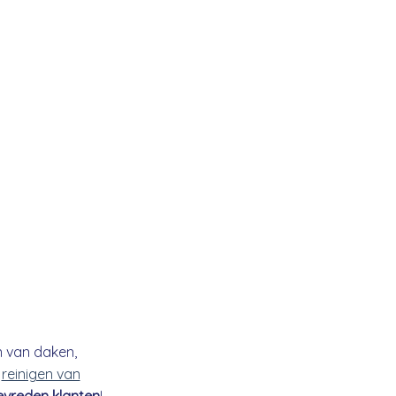
n van daken,
t
reinigen van