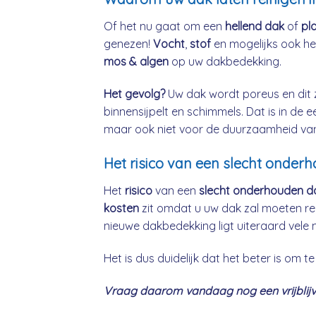
Of het nu gaat om een
hellend dak
of
pl
genezen!
Vocht
,
stof
en mogelijks ook h
mos & algen
op uw dakbedekking.
Het gevolg?
Uw dak wordt poreus en dit 
binnensijpelt en schimmels. Dat is in de 
maar ook niet voor de duurzaamheid va
Het risico van een slecht onder
Het
risico
van een
slecht onderhouden d
kosten
zit omdat u uw dak zal moeten re
nieuwe dakbedekking ligt uiteraard vele 
Het is dus duidelijk dat het beter is om
Vraag daarom vandaag nog een vrijblijve