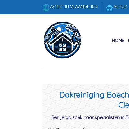
Skip
ACTIEF IN VLAANDEREN
ALTIJD
to
content
HOME
Dakreiniging Boecho
Cle
Ben je op zoek naar specialisten in 