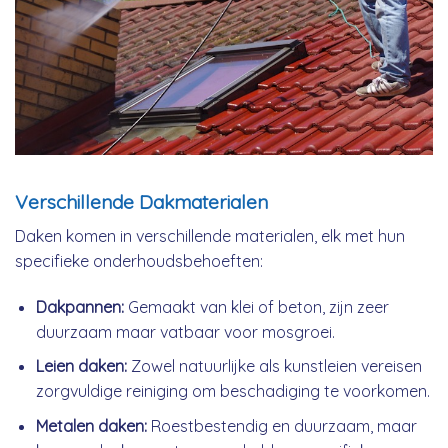
Verschillende Dakmaterialen
Daken komen in verschillende materialen, elk met hun
specifieke onderhoudsbehoeften:
Dakpannen:
Gemaakt van klei of beton, zijn zeer
duurzaam maar vatbaar voor mosgroei.
Leien daken:
Zowel natuurlijke als kunstleien vereisen
zorgvuldige reiniging om beschadiging te voorkomen.
Metalen daken:
Roestbestendig en duurzaam, maar