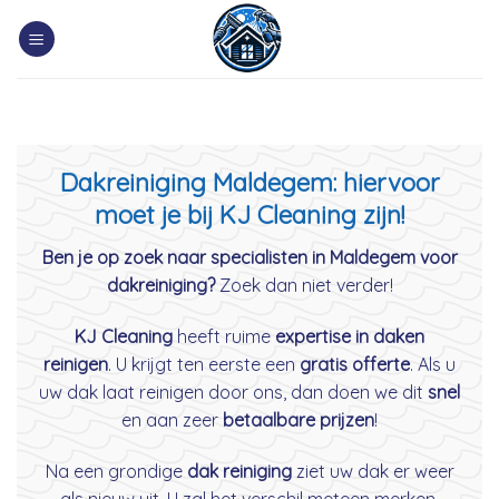
Skip
to
content
Dakreiniging Maldegem: hiervoor
moet je bij KJ Cleaning zijn!
Ben je op zoek naar specialisten in Maldegem voor
dakreiniging?
Zoek dan niet verder!
KJ Cleaning
heeft ruime
expertise in daken
reinigen
. U krijgt ten eerste een
gratis offerte
. Als u
uw dak laat reinigen door ons, dan doen we dit
snel
en aan zeer
betaalbare prijzen
!
Na een grondige
dak reiniging
ziet uw dak er weer
als nieuw uit. U zal het verschil meteen merken.