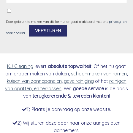
Door gebruik te maken van dit formulier gaat u akkoord met ons
privacy- en
cookiebeleid
.
Alternative:
KJ Cleaning
levert
absolute topwaliteit
. Of het nu gaat
om proper maken van daken,
schoonmaken van ramen
,
kuisen van zonnepanelen
,
gevelreiniging
of het
reinigen
van opritten, en terrassen
, een
goede service
is de basis
van
terugkererende & tevreden klanten
!
1) Plaats je aanvraag op onze website.
2) Wij sturen deze door naar onze aangesloten
aannemers.