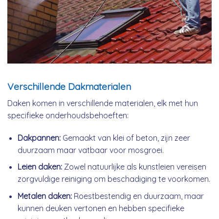
Verschillende Dakmaterialen
Daken komen in verschillende materialen, elk met hun
specifieke onderhoudsbehoeften:
Dakpannen:
Gemaakt van klei of beton, zijn zeer
duurzaam maar vatbaar voor mosgroei.
Leien daken:
Zowel natuurlijke als kunstleien vereisen
zorgvuldige reiniging om beschadiging te voorkomen.
Metalen daken:
Roestbestendig en duurzaam, maar
kunnen deuken vertonen en hebben specifieke