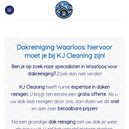
Skip
to
content
Dakreiniging Waarloos: hiervoor
moet je bij KJ Cleaning zijn!
Ben je op zoek naar specialisten in Waarloos voor
dakreiniging?
Zoek dan niet verder!
KJ Cleaning
heeft ruime
expertise in daken
reinigen
. U krijgt ten eerste een
gratis offerte
. Als u
uw dak laat reinigen door ons, dan doen we dit
snel
en aan zeer
betaalbare prijzen
!
Na een grondige
dak reiniging
ziet uw dak er weer
als nieuw uit. U zal het verschil meteen merken.