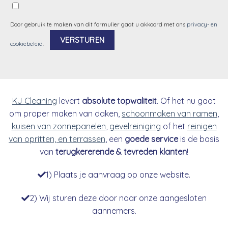
Door gebruik te maken van dit formulier gaat u akkoord met ons
privacy- en
cookiebeleid
.
Alternative:
KJ Cleaning
levert
absolute topwaliteit
. Of het nu gaat
om proper maken van daken,
schoonmaken van ramen
,
kuisen van zonnepanelen
,
gevelreiniging
of het
reinigen
van opritten, en terrassen
, een
goede service
is de basis
van
terugkererende & tevreden klanten
!
1) Plaats je aanvraag op onze website.
2) Wij sturen deze door naar onze aangesloten
aannemers.