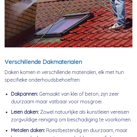
Verschillende Dakmaterialen
Daken komen in verschillende materialen, elk met hun
specifieke onderhoudsbehoeften:
Dakpannen:
Gemaakt van klei of beton, zijn zeer
duurzaam maar vatbaar voor mosgroei.
Leien daken:
Zowel natuurlijke als kunstleien vereisen
zorgvuldige reiniging om beschadiging te voorkomen.
Metalen daken:
Roestbestendig en duurzaam, maar