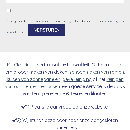
Door gebruik te maken van dit formulier gaat u akkoord met ons
privacy- en
cookiebeleid
.
Alternative:
KJ Cleaning
levert
absolute topwaliteit
. Of het nu gaat
om proper maken van daken,
schoonmaken van ramen
,
kuisen van zonnepanelen
,
gevelreiniging
of het
reinigen
van opritten, en terrassen
, een
goede service
is de basis
van
terugkererende & tevreden klanten
!
1) Plaats je aanvraag op onze website.
2) Wij sturen deze door naar onze aangesloten
aannemers.