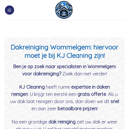
Skip
to
content
Dakreiniging Wommelgem: hiervoor
moet je bij KJ Cleaning zijn!
Ben je op zoek naar specialisten in Wommelgem
voor dakreiniging?
Zoek dan niet verder!
KJ Cleaning
heeft ruime
expertise in daken
reinigen
. U krijgt ten eerste een
gratis offerte
. Als u
uw dak laat reinigen door ons, dan doen we dit
snel
en aan zeer
betaalbare prijzen
!
Na een grondige
dak reiniging
ziet uw dak er weer
als nieuw uit. U zal het verschil meteen merken.