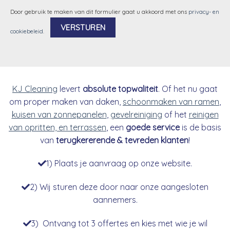
Door gebruik te maken van dit formulier gaat u akkoord met ons
privacy- en
cookiebeleid
.
Alternative:
KJ Cleaning
levert
absolute topwaliteit
. Of het nu gaat
om proper maken van daken,
schoonmaken van ramen
,
kuisen van zonnepanelen
,
gevelreiniging
of het
reinigen
van opritten, en terrassen
, een
goede service
is de basis
van
terugkererende & tevreden klanten
!
1) Plaats je aanvraag op onze website.
2) Wij sturen deze door naar onze aangesloten
aannemers.
3) Ontvang tot 3 offertes en kies met wie je wil