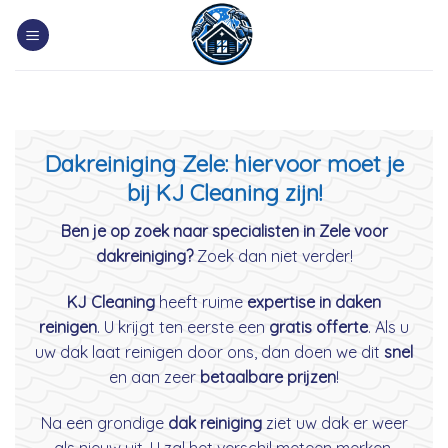
Skip
to
content
Dakreiniging Zele: hiervoor moet je
bij KJ Cleaning zijn!
Ben je op zoek naar specialisten in Zele voor
dakreiniging?
Zoek dan niet verder!
KJ Cleaning
heeft ruime
expertise in daken
reinigen
. U krijgt ten eerste een
gratis offerte
. Als u
uw dak laat reinigen door ons, dan doen we dit
snel
en aan zeer
betaalbare prijzen
!
Na een grondige
dak reiniging
ziet uw dak er weer
als nieuw uit. U zal het verschil meteen merken.