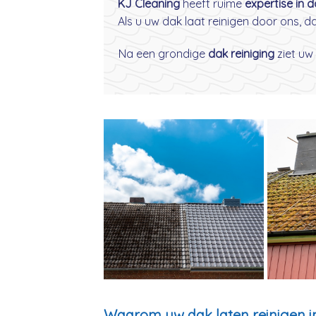
KJ Cleaning
heeft ruime
expertise in 
Als u uw dak laat reinigen door ons, 
Na een grondige
dak reiniging
ziet uw 
Waarom uw dak laten reinigen i