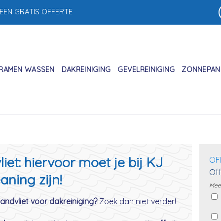
 EEN GRATIS OFFERTE
RAMEN WASSEN
DAKREINIGING
GEVELREINIGING
ZONNEPANE
iet: hiervoor moet je bij KJ
OF
Off
aning zijn!
Meer
Zandvliet voor dakreiniging?
Zoek dan niet verder!