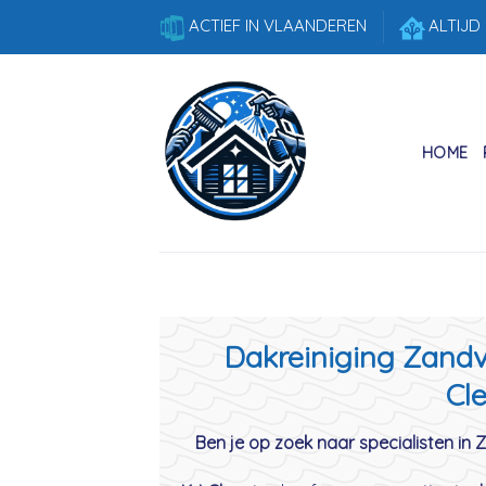
Skip
ACTIEF IN VLAANDEREN
ALTIJD
to
content
HOME
Dakreiniging Zandvl
Cle
Ben je op zoek naar specialisten in 