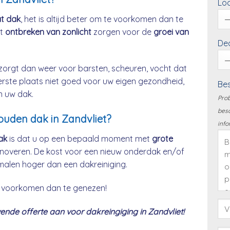
Loc
at dak
, het is altijd beter om te voorkomen dan te
et
ontbreken van zonlicht
zorgen voor de
groei van
Dea
zorgt dan weer voor barsten, scheuren, vocht dat
eerste plaats niet goed voor uw eigen gezondheid,
Bes
n uw dak.
Prob
besc
houden dak in Zandvliet?
info
ak
is dat u op een bepaald moment met
grote
noveren. De kost voor een nieuw onderdak en/of
malen hoger dan een dakreiniging.
 te voorkomen dan te genezen!
nde offerte aan voor dakreingiging in Zandvliet!