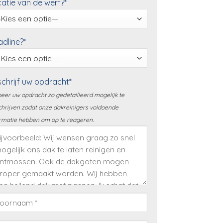
atie van de werf?*
dline?*
chrijf uw opdracht*
eer uw opdracht zo gedetailleerd mogelijk te
hrijven zodat onze dakreinigers voldoende
rmatie hebben om op te reageren.