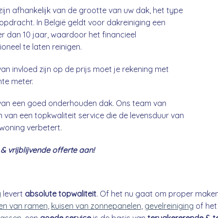
zijn afhankelijk van de grootte van uw dak, het type
opdracht. In België geldt voor dakreiniging een
 dan 10 jaar, waardoor het financieel
neel te laten reinigen.
an invloed zijn op de prijs moet je rekening met
nte meter.
g van een goed onderhouden dak. Ons team van
 van een topkwaliteit service die de levensduur van
 woning verbetert.
 vrijblijvende offerte aan!
g
levert
absolute topwaliteit
. Of het nu gaat om proper make
n van ramen
,
kuisen van zonnepanelen
,
gevelreiniging
of he