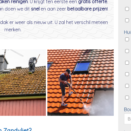
daken reinigen
. U krijgt ten eerste een
gratis offerte
.
dan doen we dit
snel
en aan zeer
betaalbare prijzen
!
dak er weer als nieuw uit. U zal het verschil meteen
merken.
Hui
Bo
n Zandvliet?