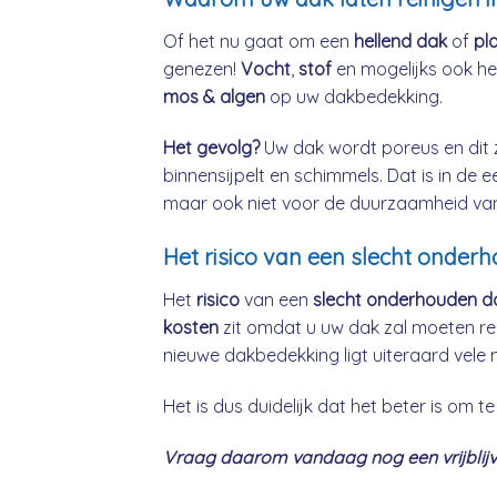
Of het nu gaat om een
hellend dak
of
pl
genezen!
Vocht
,
stof
en mogelijks ook h
mos & algen
op uw dakbedekking.
Het gevolg?
Uw dak wordt poreus en dit 
binnensijpelt en schimmels. Dat is in de 
maar ook niet voor de duurzaamheid va
Het risico van een slecht onder
Het
risico
van een
slecht onderhouden d
kosten
zit omdat u uw dak zal moeten re
nieuwe dakbedekking ligt uiteraard vele 
Het is dus duidelijk dat het beter is om
Vraag daarom vandaag nog een vrijblijve