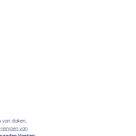
n van daken,
t
reinigen van