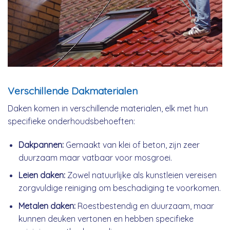
Verschillende Dakmaterialen
Daken komen in verschillende materialen, elk met hun
specifieke onderhoudsbehoeften:
Dakpannen:
Gemaakt van klei of beton, zijn zeer
duurzaam maar vatbaar voor mosgroei.
Leien daken:
Zowel natuurlijke als kunstleien vereisen
zorgvuldige reiniging om beschadiging te voorkomen.
Metalen daken:
Roestbestendig en duurzaam, maar
kunnen deuken vertonen en hebben specifieke