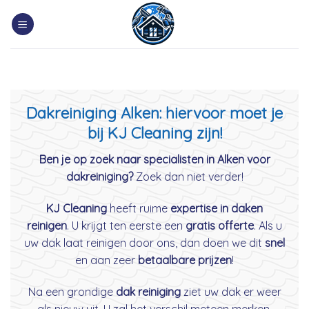
Skip
to
content
Dakreiniging Alken: hiervoor moet je
bij KJ Cleaning zijn!
Ben je op zoek naar specialisten in Alken voor
dakreiniging?
Zoek dan niet verder!
KJ Cleaning
heeft ruime
expertise in daken
reinigen
. U krijgt ten eerste een
gratis offerte
. Als u
uw dak laat reinigen door ons, dan doen we dit
snel
en aan zeer
betaalbare prijzen
!
Na een grondige
dak reiniging
ziet uw dak er weer
als nieuw uit. U zal het verschil meteen merken.