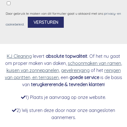
Door gebruik te maken van dit formulier gaat u akkoord met ons
privacy- en
cookiebeleid
.
Alternative:
KJ Cleaning
levert
absolute topwaliteit
. Of het nu gaat
om proper maken van daken,
schoonmaken van ramen
,
kuisen van zonnepanelen
,
gevelreiniging
of het
reinigen
van opritten, en terrassen
, een
goede service
is de basis
van
terugkererende & tevreden klanten
!
1) Plaats je aanvraag op onze website.
2) Wij sturen deze door naar onze aangesloten
aannemers.