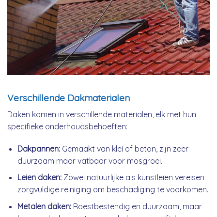
Verschillende Dakmaterialen
Daken komen in verschillende materialen, elk met hun
specifieke onderhoudsbehoeften:
Dakpannen:
Gemaakt van klei of beton, zijn zeer
duurzaam maar vatbaar voor mosgroei.
Leien daken:
Zowel natuurlijke als kunstleien vereisen
zorgvuldige reiniging om beschadiging te voorkomen.
Metalen daken:
Roestbestendig en duurzaam, maar