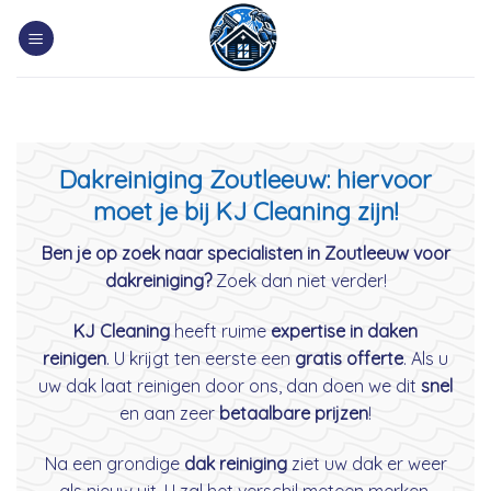
Skip
to
content
Dakreiniging Zoutleeuw: hiervoor
moet je bij KJ Cleaning zijn!
Ben je op zoek naar specialisten in Zoutleeuw voor
dakreiniging?
Zoek dan niet verder!
KJ Cleaning
heeft ruime
expertise in daken
reinigen
. U krijgt ten eerste een
gratis offerte
. Als u
uw dak laat reinigen door ons, dan doen we dit
snel
en aan zeer
betaalbare prijzen
!
Na een grondige
dak reiniging
ziet uw dak er weer
als nieuw uit. U zal het verschil meteen merken.