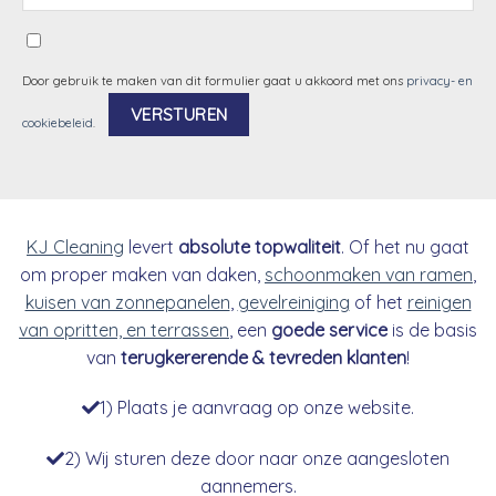
Door gebruik te maken van dit formulier gaat u akkoord met ons
privacy- en
cookiebeleid
.
Alternative:
KJ Cleaning
levert
absolute topwaliteit
. Of het nu gaat
om proper maken van daken,
schoonmaken van ramen
,
kuisen van zonnepanelen
,
gevelreiniging
of het
reinigen
van opritten, en terrassen
, een
goede service
is de basis
van
terugkererende & tevreden klanten
!
1) Plaats je aanvraag op onze website.
2) Wij sturen deze door naar onze aangesloten
aannemers.