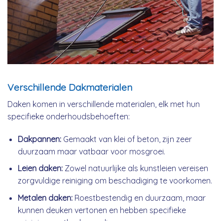
Verschillende Dakmaterialen
Daken komen in verschillende materialen, elk met hun
specifieke onderhoudsbehoeften:
Dakpannen:
Gemaakt van klei of beton, zijn zeer
duurzaam maar vatbaar voor mosgroei.
Leien daken:
Zowel natuurlijke als kunstleien vereisen
zorgvuldige reiniging om beschadiging te voorkomen.
Metalen daken:
Roestbestendig en duurzaam, maar
kunnen deuken vertonen en hebben specifieke