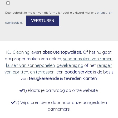
Door gebruik te maken van dit formulier gaat u akkoord met ons
privacy- en
cookiebeleid
.
Alternative:
KJ Cleaning
levert
absolute topwaliteit
. Of het nu gaat
om proper maken van daken,
schoonmaken van ramen
,
kuisen van zonnepanelen
,
gevelreiniging
of het
reinigen
van opritten, en terrassen
, een
goede service
is de basis
van
terugkererende & tevreden klanten
!
1) Plaats je aanvraag op onze website.
2) Wij sturen deze door naar onze aangesloten
aannemers.