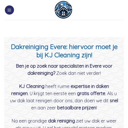
Skip
to
content
Dakreiniging Evere: hiervoor moet je
bij KJ Cleaning zijn!
Ben je op zoek naar specialisten in Evere voor
dakreiniging?
Zoek dan niet verder!
KJ Cleaning
heeft ruime
expertise in daken
reinigen
. U krijgt ten eerste een
gratis offerte
. Als u
uw dak laat reinigen door ons, dan doen we dit
snel
en aan zeer
betaalbare prijzen
!
Na een grondige
dak reiniging
ziet uw dak er weer
als nieuw uit. U zal het verschil meteen merken.