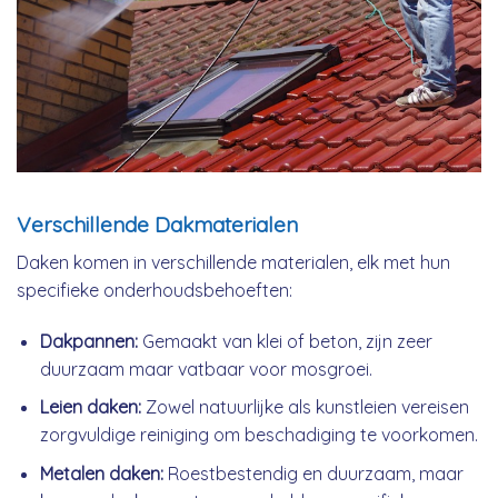
Verschillende Dakmaterialen
Daken komen in verschillende materialen, elk met hun
specifieke onderhoudsbehoeften:
Dakpannen:
Gemaakt van klei of beton, zijn zeer
duurzaam maar vatbaar voor mosgroei.
Leien daken:
Zowel natuurlijke als kunstleien vereisen
zorgvuldige reiniging om beschadiging te voorkomen.
Metalen daken:
Roestbestendig en duurzaam, maar