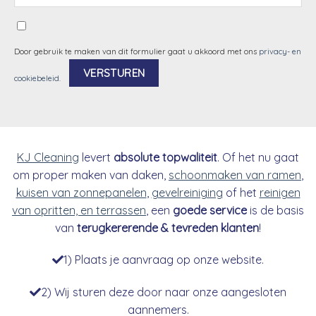
Door gebruik te maken van dit formulier gaat u akkoord met ons
privacy- en
cookiebeleid
.
Alternative:
KJ Cleaning
levert
absolute topwaliteit
. Of het nu gaat
om proper maken van daken,
schoonmaken van ramen
,
kuisen van zonnepanelen
,
gevelreiniging
of het
reinigen
van opritten, en terrassen
, een
goede service
is de basis
van
terugkererende & tevreden klanten
!
1) Plaats je aanvraag op onze website.
2) Wij sturen deze door naar onze aangesloten
aannemers.