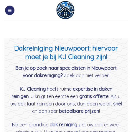
Skip
to
content
Dakreiniging Nieuwpoort: hiervoor
moet je bij KJ Cleaning zijn!
Ben je op zoek naar specialisten in Nieuwpoort
voor dakreiniging?
Zoek dan niet verder!
KJ Cleaning
heeft ruime
expertise in daken
reinigen
. U krijgt ten eerste een
gratis offerte
. Als u
uw dak laat reinigen door ons, dan doen we dit
snel
en aan zeer
betaalbare prijzen
!
Na een grondige
dak reiniging
ziet uw dak er weer
als nieuw uit. U zal het verschil meteen merken.