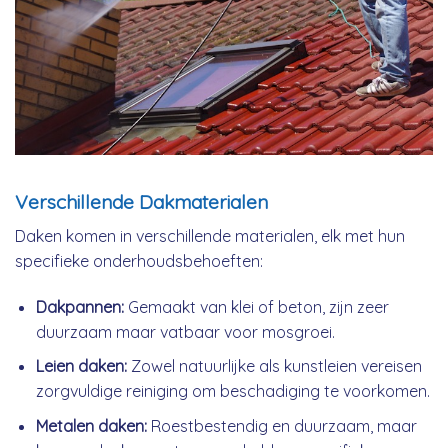
Verschillende Dakmaterialen
Daken komen in verschillende materialen, elk met hun
specifieke onderhoudsbehoeften:
Dakpannen:
Gemaakt van klei of beton, zijn zeer
duurzaam maar vatbaar voor mosgroei.
Leien daken:
Zowel natuurlijke als kunstleien vereisen
zorgvuldige reiniging om beschadiging te voorkomen.
Metalen daken:
Roestbestendig en duurzaam, maar