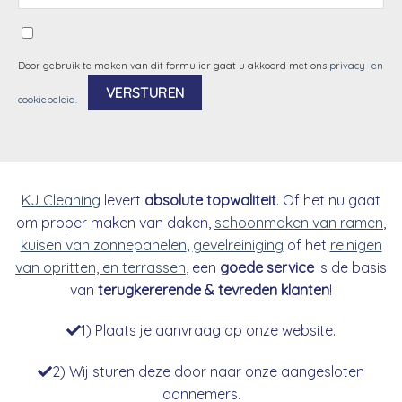
Door gebruik te maken van dit formulier gaat u akkoord met ons
privacy- en
cookiebeleid
.
Alternative:
KJ Cleaning
levert
absolute topwaliteit
. Of het nu gaat
om proper maken van daken,
schoonmaken van ramen
,
kuisen van zonnepanelen
,
gevelreiniging
of het
reinigen
van opritten, en terrassen
, een
goede service
is de basis
van
terugkererende & tevreden klanten
!
1) Plaats je aanvraag op onze website.
2) Wij sturen deze door naar onze aangesloten
aannemers.