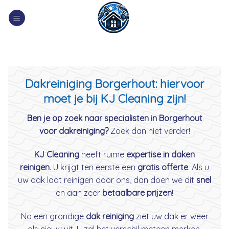
Skip
to
content
Dakreiniging Borgerhout: hiervoor
moet je bij KJ Cleaning zijn!
Ben je op zoek naar specialisten in Borgerhout
voor dakreiniging?
Zoek dan niet verder!
KJ Cleaning
heeft ruime
expertise in daken
reinigen
. U krijgt ten eerste een
gratis offerte
. Als u
uw dak laat reinigen door ons, dan doen we dit
snel
en aan zeer
betaalbare prijzen
!
Na een grondige
dak reiniging
ziet uw dak er weer
als nieuw uit. U zal het verschil meteen merken.