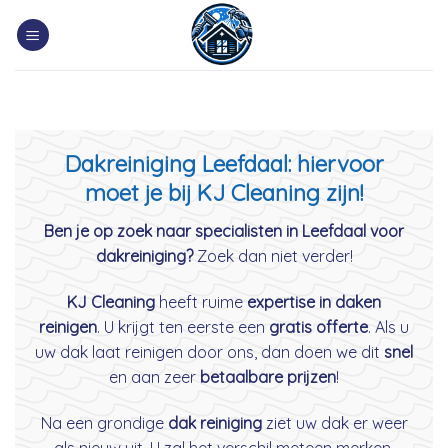
Skip
to
content
Dakreiniging Leefdaal: hiervoor
moet je bij KJ Cleaning zijn!
Ben je op zoek naar specialisten in Leefdaal voor
dakreiniging?
Zoek dan niet verder!
KJ Cleaning
heeft ruime
expertise in daken
reinigen
. U krijgt ten eerste een
gratis offerte
. Als u
uw dak laat reinigen door ons, dan doen we dit
snel
en aan zeer
betaalbare prijzen
!
Na een grondige
dak reiniging
ziet uw dak er weer
als nieuw uit. U zal het verschil meteen merken.