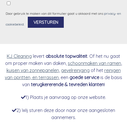
Door gebruik te maken van dit formulier gaat u akkoord met ons
privacy- en
cookiebeleid
.
Alternative:
KJ Cleaning
levert
absolute topwaliteit
. Of het nu gaat
om proper maken van daken,
schoonmaken van ramen
,
kuisen van zonnepanelen
,
gevelreiniging
of het
reinigen
van opritten, en terrassen
, een
goede service
is de basis
van
terugkererende & tevreden klanten
!
1) Plaats je aanvraag op onze website.
2) Wij sturen deze door naar onze aangesloten
aannemers.