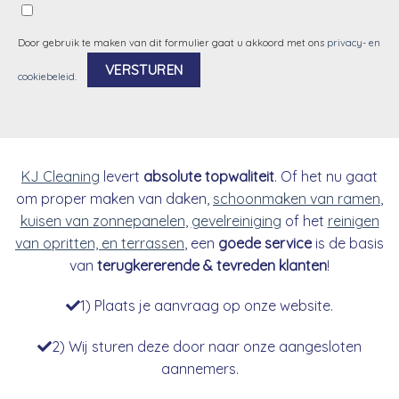
Door gebruik te maken van dit formulier gaat u akkoord met ons
privacy- en
cookiebeleid
.
Alternative:
KJ Cleaning
levert
absolute topwaliteit
. Of het nu gaat
om proper maken van daken,
schoonmaken van ramen
,
kuisen van zonnepanelen
,
gevelreiniging
of het
reinigen
van opritten, en terrassen
, een
goede service
is de basis
van
terugkererende & tevreden klanten
!
1) Plaats je aanvraag op onze website.
2) Wij sturen deze door naar onze aangesloten
aannemers.