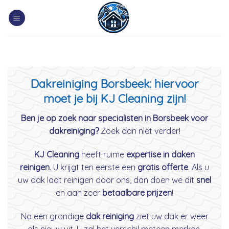
Skip
to
content
Dakreiniging Borsbeek: hiervoor
moet je bij KJ Cleaning zijn!
Ben je op zoek naar specialisten in Borsbeek voor
dakreiniging?
Zoek dan niet verder!
KJ Cleaning
heeft ruime
expertise in daken
reinigen
. U krijgt ten eerste een
gratis offerte
. Als u
uw dak laat reinigen door ons, dan doen we dit
snel
en aan zeer
betaalbare prijzen
!
Na een grondige
dak reiniging
ziet uw dak er weer
als nieuw uit. U zal het verschil meteen merken.