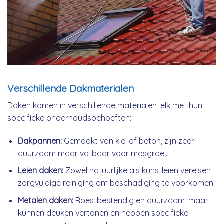
Verschillende Dakmaterialen
Daken komen in verschillende materialen, elk met hun
specifieke onderhoudsbehoeften:
Dakpannen:
Gemaakt van klei of beton, zijn zeer
duurzaam maar vatbaar voor mosgroei.
Leien daken:
Zowel natuurlijke als kunstleien vereisen
zorgvuldige reiniging om beschadiging te voorkomen.
Metalen daken:
Roestbestendig en duurzaam, maar
kunnen deuken vertonen en hebben specifieke