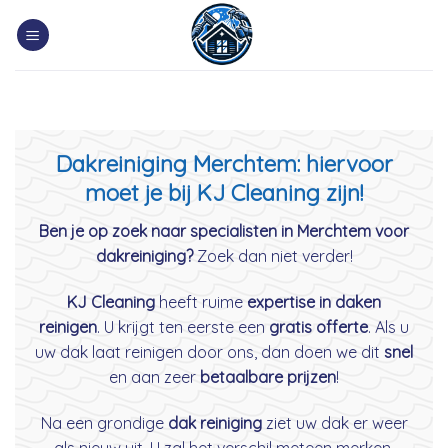
Skip
to
content
Dakreiniging Merchtem: hiervoor
moet je bij KJ Cleaning zijn!
Ben je op zoek naar specialisten in Merchtem voor
dakreiniging?
Zoek dan niet verder!
KJ Cleaning
heeft ruime
expertise in daken
reinigen
. U krijgt ten eerste een
gratis offerte
. Als u
uw dak laat reinigen door ons, dan doen we dit
snel
en aan zeer
betaalbare prijzen
!
Na een grondige
dak reiniging
ziet uw dak er weer
als nieuw uit. U zal het verschil meteen merken.