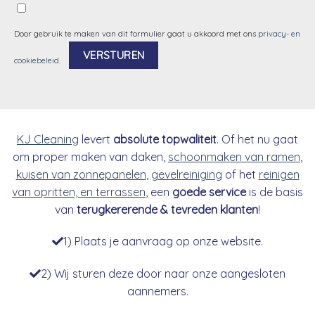
Door gebruik te maken van dit formulier gaat u akkoord met ons
privacy- en
cookiebeleid
.
Alternative:
KJ Cleaning
levert
absolute topwaliteit
. Of het nu gaat
om proper maken van daken,
schoonmaken van ramen
,
kuisen van zonnepanelen
,
gevelreiniging
of het
reinigen
van opritten, en terrassen
, een
goede service
is de basis
van
terugkererende & tevreden klanten
!
1) Plaats je aanvraag op onze website.
2) Wij sturen deze door naar onze aangesloten
aannemers.