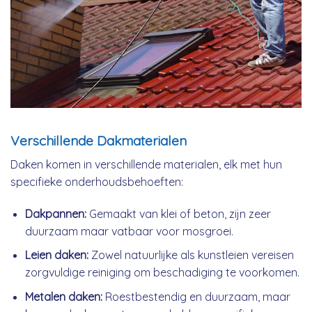
Verschillende Dakmaterialen
Daken komen in verschillende materialen, elk met hun
specifieke onderhoudsbehoeften:
Dakpannen:
Gemaakt van klei of beton, zijn zeer
duurzaam maar vatbaar voor mosgroei.
Leien daken:
Zowel natuurlijke als kunstleien vereisen
zorgvuldige reiniging om beschadiging te voorkomen.
Metalen daken:
Roestbestendig en duurzaam, maar