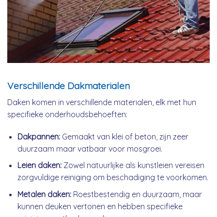
Verschillende Dakmaterialen
Daken komen in verschillende materialen, elk met hun
specifieke onderhoudsbehoeften:
Dakpannen:
Gemaakt van klei of beton, zijn zeer
duurzaam maar vatbaar voor mosgroei.
Leien daken:
Zowel natuurlijke als kunstleien vereisen
zorgvuldige reiniging om beschadiging te voorkomen.
Metalen daken:
Roestbestendig en duurzaam, maar
kunnen deuken vertonen en hebben specifieke