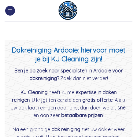
Skip
to
content
Dakreiniging Ardooie: hiervoor moet
je bij KJ Cleaning zijn!
Ben je op zoek naar specialisten in Ardooie voor
dakreiniging?
Zoek dan niet verder!
KJ Cleaning
heeft ruime
expertise in daken
reinigen
. U krijgt ten eerste een
gratis offerte
. Als u
uw dak laat reinigen door ons, dan doen we dit
snel
en aan zeer
betaalbare prijzen
!
Na een grondige
dak reiniging
ziet uw dak er weer
als nieuw uit. U zal het verschil meteen merken.