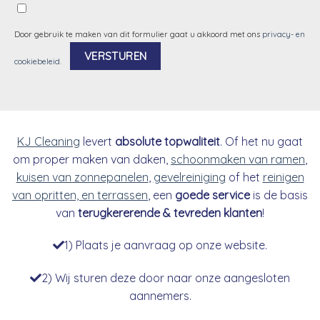
Door gebruik te maken van dit formulier gaat u akkoord met ons
privacy- en
cookiebeleid
.
Alternative:
KJ Cleaning
levert
absolute topwaliteit
. Of het nu gaat
om proper maken van daken,
schoonmaken van ramen
,
kuisen van zonnepanelen
,
gevelreiniging
of het
reinigen
van opritten, en terrassen
, een
goede service
is de basis
van
terugkererende & tevreden klanten
!
1) Plaats je aanvraag op onze website.
2) Wij sturen deze door naar onze aangesloten
aannemers.