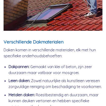
Verschillende Dakmaterialen
Daken komen in verschillende materialen, elk met hun
specifieke onderhoudsbehoeften:
Dakpannen:
Gemaakt van klei of beton, zijn zeer
duurzaam maar vatbaar voor mosgroei.
Leien daken:
Zowel natuurlijke als kunstleien vereisen
zorgvuldige reiniging om beschadiging te voorkomen.
Metalen daken:
Roestbestendig en duurzaam, maar
kunnen deuken vertonen en hebben specifieke