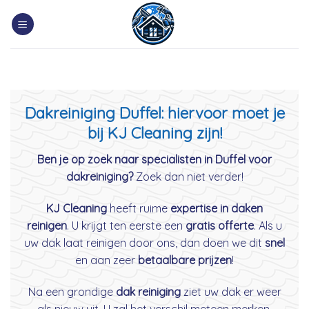
Skip
to
content
Dakreiniging Duffel: hiervoor moet je
bij KJ Cleaning zijn!
Ben je op zoek naar specialisten in Duffel voor
dakreiniging?
Zoek dan niet verder!
KJ Cleaning
heeft ruime
expertise in daken
reinigen
. U krijgt ten eerste een
gratis offerte
. Als u
uw dak laat reinigen door ons, dan doen we dit
snel
en aan zeer
betaalbare prijzen
!
Na een grondige
dak reiniging
ziet uw dak er weer
als nieuw uit. U zal het verschil meteen merken.