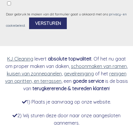
Door gebruik te maken van dit formulier gaat u akkoord met ons
privacy- en
cookiebeleid
.
Alternative:
KJ Cleaning
levert
absolute topwaliteit
. Of het nu gaat
om proper maken van daken,
schoonmaken van ramen
,
kuisen van zonnepanelen
,
gevelreiniging
of het
reinigen
van opritten, en terrassen
, een
goede service
is de basis
van
terugkererende & tevreden klanten
!
1) Plaats je aanvraag op onze website.
2) Wij sturen deze door naar onze aangesloten
aannemers.