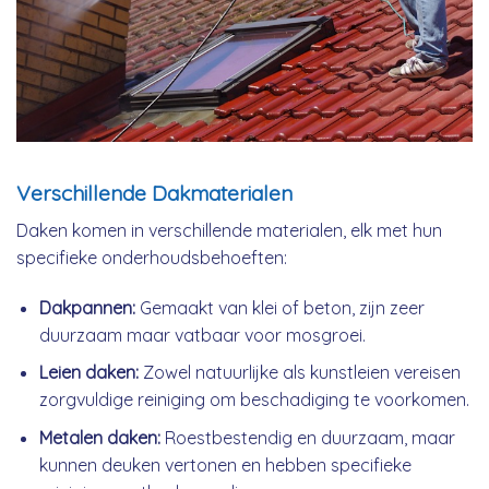
Verschillende Dakmaterialen
Daken komen in verschillende materialen, elk met hun
specifieke onderhoudsbehoeften:
Dakpannen:
Gemaakt van klei of beton, zijn zeer
duurzaam maar vatbaar voor mosgroei.
Leien daken:
Zowel natuurlijke als kunstleien vereisen
zorgvuldige reiniging om beschadiging te voorkomen.
Metalen daken:
Roestbestendig en duurzaam, maar
kunnen deuken vertonen en hebben specifieke