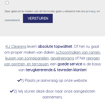
Door gebruik te maken van dit formulier gaat u akkoord met ons
privacy- en
cookiebeleid
.
Alternative:
KJ Cleaning
levert
absolute topwaliteit
. Of het nu gaat
om proper maken van daken,
schoonmaken van ramen
,
kuisen van zonnepanelen
,
gevelreiniging
of het
reinigen
van opritten, en terrassen
, een
goede service
is de basis
van
terugkererende & tevreden klanten
!
1) Plaats je aanvraag op onze website.
2) Wij sturen deze door naar onze aangesloten
aannemers.