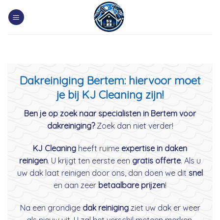
Skip
to
content
Dakreiniging Bertem: hiervoor moet
je bij KJ Cleaning zijn!
Ben je op zoek naar specialisten in Bertem voor
dakreiniging?
Zoek dan niet verder!
KJ Cleaning
heeft ruime
expertise in daken
reinigen
. U krijgt ten eerste een
gratis offerte
. Als u
uw dak laat reinigen door ons, dan doen we dit
snel
en aan zeer
betaalbare prijzen
!
Na een grondige
dak reiniging
ziet uw dak er weer
als nieuw uit. U zal het verschil meteen merken.