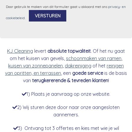
Door gebruik te maken van dit formulier gaat u akkoord met ons
privacy- en
cookiebeleid
.
Alternative:
KJ Cleaning
levert
absolute topwaliteit
. Of het nu gaat
om het kuisen van gevels,
schoonmaken van ramen
,
kuisen van zonnepanelen
,
dakreiniging
of het
reinigen
van opritten, en terrassen
, een
goede service
is de basis
van
terugkererende & tevreden klanten
!
1) Plaats je aanvraag op onze website.
2) Wij sturen deze door naar onze aangesloten
aannemers.
3) Ontvang tot 3 offertes en kies met wie je wil