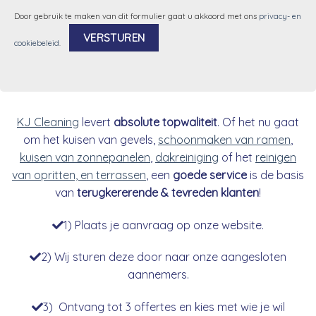
Door gebruik te maken van dit formulier gaat u akkoord met ons
privacy- en
cookiebeleid
.
Alternative:
KJ Cleaning
levert
absolute topwaliteit
. Of het nu gaat
om het kuisen van gevels,
schoonmaken van ramen
,
kuisen van zonnepanelen
,
dakreiniging
of het
reinigen
van opritten, en terrassen
, een
goede service
is de basis
van
terugkererende & tevreden klanten
!
1) Plaats je aanvraag op onze website.
2) Wij sturen deze door naar onze aangesloten
aannemers.
3) Ontvang tot 3 offertes en kies met wie je wil