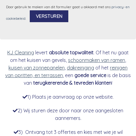
Door gebruik te maken van dit formulier gaat u akkoord met ons
privacy- en
cookiebeleid
.
Alternative:
KJ Cleaning
levert
absolute topwaliteit
. Of het nu gaat
om het kuisen van gevels,
schoonmaken van ramen
,
kuisen van zonnepanelen
,
dakreiniging
of het
reinigen
van opritten, en terrassen
, een
goede service
is de basis
van
terugkererende & tevreden klanten
!
1) Plaats je aanvraag op onze website.
2) Wij sturen deze door naar onze aangesloten
aannemers.
3) Ontvang tot 3 offertes en kies met wie je wil