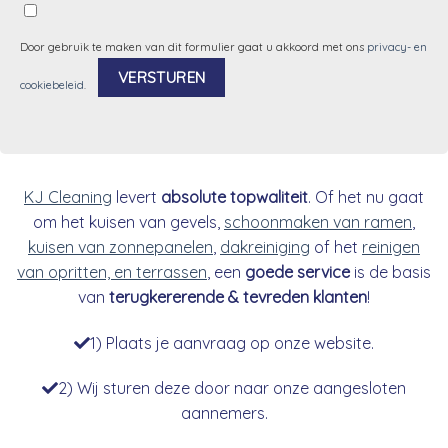
Door gebruik te maken van dit formulier gaat u akkoord met ons
privacy- en
cookiebeleid
.
Alternative:
KJ Cleaning
levert
absolute topwaliteit
. Of het nu gaat
om het kuisen van gevels,
schoonmaken van ramen
,
kuisen van zonnepanelen
,
dakreiniging
of het
reinigen
van opritten, en terrassen
, een
goede service
is de basis
van
terugkererende & tevreden klanten
!
1) Plaats je aanvraag op onze website.
2) Wij sturen deze door naar onze aangesloten
aannemers.